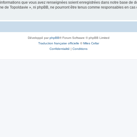
es informations que vous avez renseignées soient enregistrées dans notre base de 
isme de Topoldavie », ni phpBB, ne pourront être tenus comme responsables en cas 
Développé par
phpBB
® Forum Software © phpBB Limited
Traduction française officielle
©
Miles Cellar
Confidentialité
|
Conditions