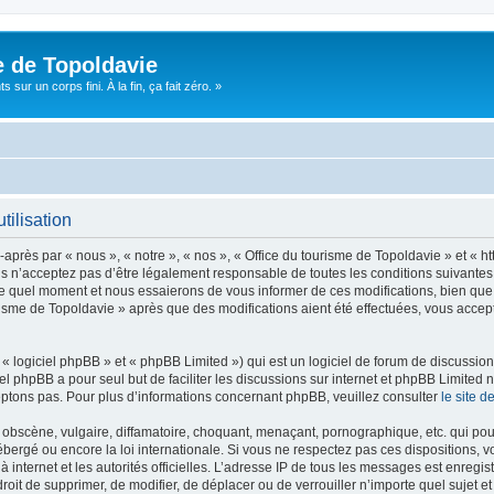
e de Topoldavie
sur un corps fini. À la fin, ça fait zéro. »
tilisation
après par « nous », « notre », « nos », « Office du tourisme de Topoldavie » et « h
 n’acceptez pas d’être légalement responsable de toutes les conditions suivantes, v
e quel moment et nous essaierons de vous informer de ces modifications, bien que 
ourisme de Topoldavie » après que des modifications aient été effectuées, vous acce
 logiciel phpBB » et « phpBB Limited ») qui est un logiciel de forum de discussio
iel phpBB a pour seul but de faciliter les discussions sur internet et phpBB Limit
ptons pas. Pour plus d’informations concernant phpBB, veuillez consulter
le site 
obscène, vulgaire, diffamatoire, choquant, menaçant, pornographique, etc. qui pourr
ébergé ou encore la loi internationale. Si vous ne respectez pas ces dispositions, 
 à internet et les autorités officielles. L’adresse IP de tous les messages est enregi
e droit de supprimer, de modifier, de déplacer ou de verrouiller n’importe quel suje