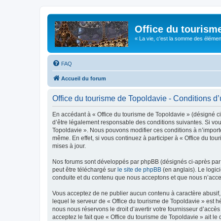
Office du tourism
« La vie, c'est la somme des éléments 
FAQ
Accueil du forum
Office du tourisme de Topoldavie - Conditions d’u
En accédant à « Office du tourisme de Topoldavie » (désigné ci-
d’être légalement responsable des conditions suivantes. Si vous
Topoldavie ». Nous pouvons modifier ces conditions à n’import
même. En effet, si vous continuez à participer à « Office du t
mises à jour.
Nos forums sont développés par phpBB (désignés ci-après par «
peut être téléchargé sur
le site de phpBB
(en anglais). Le logic
conduite et du contenu que nous acceptons et que nous n’acce
Vous acceptez de ne publier aucun contenu à caractère abusif, 
lequel le serveur de « Office du tourisme de Topoldavie » est h
nous nous réservons le droit d’avertir votre fournisseur d’accès
acceptez le fait que « Office du tourisme de Topoldavie » ait l