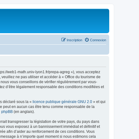
Inscription
Connexion
ttps://web1-math.univ-lyon1.fr/prepa-agreg »), vous acceptez
euillez ne pas utiliser et accéder à « Office du tourisme de
nous vous conseillons de vérifier régulièrement par vous-
ptez d’être légalement responsable des conditions modifiées et
ns déclaré sous la «
licence publique générale GNU 2.0
» et qui
ed ne peut en aucun cas être tenu comme responsable de la
de phpBB
(en anglais).
ait transgresser la législation de votre pays, du pays dans
vous vous exposez à un bannissement immédiat et définitif et
strée afin d’aider au renforcement de ces conditions. Vous
t et message à n’importe quel moment si nous estimons cela