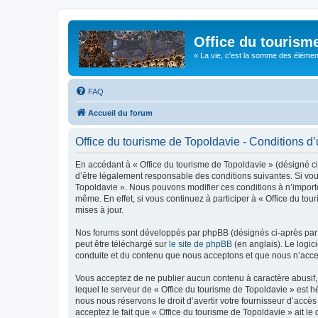
Office du tourism
« La vie, c'est la somme des éléments 
FAQ
Accueil du forum
Office du tourisme de Topoldavie - Conditions d’u
En accédant à « Office du tourisme de Topoldavie » (désigné ci-
d’être légalement responsable des conditions suivantes. Si vous
Topoldavie ». Nous pouvons modifier ces conditions à n’import
même. En effet, si vous continuez à participer à « Office du t
mises à jour.
Nos forums sont développés par phpBB (désignés ci-après par «
peut être téléchargé sur
le site de phpBB
(en anglais). Le logic
conduite et du contenu que nous acceptons et que nous n’acce
Vous acceptez de ne publier aucun contenu à caractère abusif, 
lequel le serveur de « Office du tourisme de Topoldavie » est h
nous nous réservons le droit d’avertir votre fournisseur d’accès
acceptez le fait que « Office du tourisme de Topoldavie » ait l