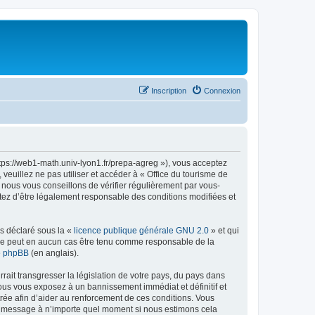
Inscription
Connexion
ttps://web1-math.univ-lyon1.fr/prepa-agreg »), vous acceptez
euillez ne pas utiliser et accéder à « Office du tourisme de
nous vous conseillons de vérifier régulièrement par vous-
ptez d’être légalement responsable des conditions modifiées et
ns déclaré sous la «
licence publique générale GNU 2.0
» et qui
ed ne peut en aucun cas être tenu comme responsable de la
de phpBB
(en anglais).
ait transgresser la législation de votre pays, du pays dans
vous vous exposez à un bannissement immédiat et définitif et
strée afin d’aider au renforcement de ces conditions. Vous
t et message à n’importe quel moment si nous estimons cela