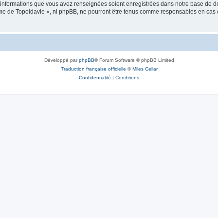
es informations que vous avez renseignées soient enregistrées dans notre base de 
isme de Topoldavie », ni phpBB, ne pourront être tenus comme responsables en cas 
Développé par
phpBB
® Forum Software © phpBB Limited
Traduction française officielle
©
Miles Cellar
Confidentialité
|
Conditions