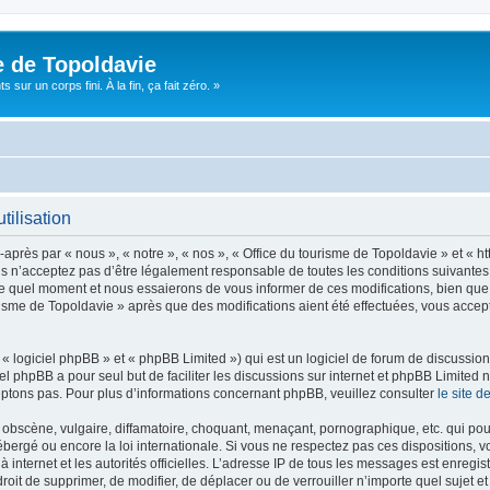
e de Topoldavie
sur un corps fini. À la fin, ça fait zéro. »
tilisation
après par « nous », « notre », « nos », « Office du tourisme de Topoldavie » et « h
 n’acceptez pas d’être légalement responsable de toutes les conditions suivantes, v
e quel moment et nous essaierons de vous informer de ces modifications, bien que 
ourisme de Topoldavie » après que des modifications aient été effectuées, vous acce
 logiciel phpBB » et « phpBB Limited ») qui est un logiciel de forum de discussio
iel phpBB a pour seul but de faciliter les discussions sur internet et phpBB Limit
ptons pas. Pour plus d’informations concernant phpBB, veuillez consulter
le site 
obscène, vulgaire, diffamatoire, choquant, menaçant, pornographique, etc. qui pourr
ébergé ou encore la loi internationale. Si vous ne respectez pas ces dispositions, 
 à internet et les autorités officielles. L’adresse IP de tous les messages est enregi
e droit de supprimer, de modifier, de déplacer ou de verrouiller n’importe quel suje