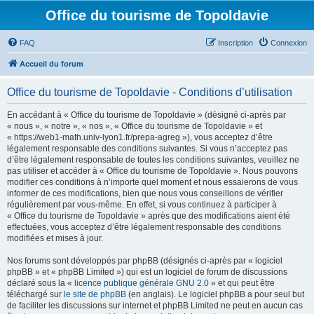
Office du tourisme de Topoldavie
FAQ
Inscription
Connexion
Accueil du forum
Office du tourisme de Topoldavie - Conditions d’utilisation
En accédant à « Office du tourisme de Topoldavie » (désigné ci-après par
« nous », « notre », « nos », « Office du tourisme de Topoldavie » et
« https://web1-math.univ-lyon1.fr/prepa-agreg »), vous acceptez d’être
légalement responsable des conditions suivantes. Si vous n’acceptez pas
d’être légalement responsable de toutes les conditions suivantes, veuillez ne
pas utiliser et accéder à « Office du tourisme de Topoldavie ». Nous pouvons
modifier ces conditions à n’importe quel moment et nous essaierons de vous
informer de ces modifications, bien que nous vous conseillons de vérifier
régulièrement par vous-même. En effet, si vous continuez à participer à
« Office du tourisme de Topoldavie » après que des modifications aient été
effectuées, vous acceptez d’être légalement responsable des conditions
modifiées et mises à jour.
Nos forums sont développés par phpBB (désignés ci-après par « logiciel
phpBB » et « phpBB Limited ») qui est un logiciel de forum de discussions
déclaré sous la «
licence publique générale GNU 2.0
» et qui peut être
téléchargé sur
le site de phpBB
(en anglais). Le logiciel phpBB a pour seul but
de faciliter les discussions sur internet et phpBB Limited ne peut en aucun cas