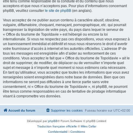
être tenu comme responsable de la conduite et du contenu que nous
acceptons et que nous n’acceptons pas. Pour plus d’informations concernant
phpBB, veuillez consulter
le site de phpBB
(en anglais).
Vous acceptez de ne publier aucun contenu à caractère abusif, obscène,
vulgaire, diffamatoire, choquant, menaçant, pornographique, etc. qui pourrait
transgresser la législation de votre pays, du pays dans lequel le serveur de
« Office du tourisme de Topoldavie » est hébergé ou encore la loi
internationale. Si vous ne respectez pas ces dispositions, vous vous exposez à
un bannissement immédiat et définitif et nous nous réservons le droit d’avertir
votre fournisseur d’accès à internet et les autorités officielles. L’adresse IP de
tous les messages est enregistrée afin d’aider au renforcement de ces
conditions. Vous acceptez le fait que « Office du tourisme de Topoldavie » ait le
droit de supprimer, de modifier, de déplacer ou de verrouiller n’importe quel
sujet et message à n’importe quel moment si nous estimons cela nécessaire.
En tant qu’utilisateur, vous acceptez que toutes les informations que vous avez
renseignées soient enregistrées dans notre base de données. Bien que ces
informations ne seront pas diffusées à une tierce partie sans votre
consentement, ni « Office du tourisme de Topoldavie », ni phpBB, ne pourront
être tenus comme responsables en cas de tentative de piratage informatique
visant à compromettre vos données.
Accueil du forum
Supprimer les cookies
Fuseau horaire sur
UTC+02:00
Développé par
phpBB
® Forum Software © phpBB Limited
Traduction française officielle
©
Miles Cellar
Confidentialité
|
Conditions