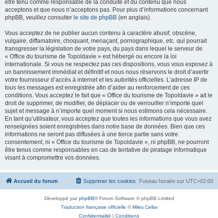
être tenu comme responsable de la conduite et du contenu que nous
acceptons et que nous n’acceptons pas. Pour plus d’informations concernant
phpBB, veuillez consulter
le site de phpBB
(en anglais).
Vous acceptez de ne publier aucun contenu à caractère abusif, obscène,
vulgaire, diffamatoire, choquant, menaçant, pornographique, etc. qui pourrait
transgresser la législation de votre pays, du pays dans lequel le serveur de
« Office du tourisme de Topoldavie » est hébergé ou encore la loi
internationale. Si vous ne respectez pas ces dispositions, vous vous exposez à
un bannissement immédiat et définitif et nous nous réservons le droit d’avertir
votre fournisseur d’accès à internet et les autorités officielles. L’adresse IP de
tous les messages est enregistrée afin d’aider au renforcement de ces
conditions. Vous acceptez le fait que « Office du tourisme de Topoldavie » ait le
droit de supprimer, de modifier, de déplacer ou de verrouiller n’importe quel
sujet et message à n’importe quel moment si nous estimons cela nécessaire.
En tant qu’utilisateur, vous acceptez que toutes les informations que vous avez
renseignées soient enregistrées dans notre base de données. Bien que ces
informations ne seront pas diffusées à une tierce partie sans votre
consentement, ni « Office du tourisme de Topoldavie », ni phpBB, ne pourront
être tenus comme responsables en cas de tentative de piratage informatique
visant à compromettre vos données.
Accueil du forum
Supprimer les cookies
Fuseau horaire sur
UTC+02:00
Développé par
phpBB
® Forum Software © phpBB Limited
Traduction française officielle
©
Miles Cellar
Confidentialité
|
Conditions