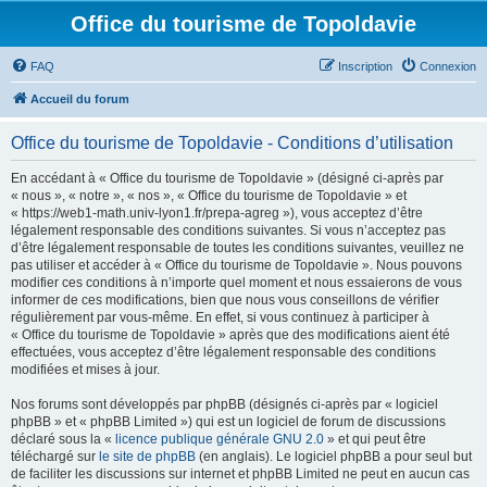
Office du tourisme de Topoldavie
FAQ
Inscription
Connexion
Accueil du forum
Office du tourisme de Topoldavie - Conditions d’utilisation
En accédant à « Office du tourisme de Topoldavie » (désigné ci-après par
« nous », « notre », « nos », « Office du tourisme de Topoldavie » et
« https://web1-math.univ-lyon1.fr/prepa-agreg »), vous acceptez d’être
légalement responsable des conditions suivantes. Si vous n’acceptez pas
d’être légalement responsable de toutes les conditions suivantes, veuillez ne
pas utiliser et accéder à « Office du tourisme de Topoldavie ». Nous pouvons
modifier ces conditions à n’importe quel moment et nous essaierons de vous
informer de ces modifications, bien que nous vous conseillons de vérifier
régulièrement par vous-même. En effet, si vous continuez à participer à
« Office du tourisme de Topoldavie » après que des modifications aient été
effectuées, vous acceptez d’être légalement responsable des conditions
modifiées et mises à jour.
Nos forums sont développés par phpBB (désignés ci-après par « logiciel
phpBB » et « phpBB Limited ») qui est un logiciel de forum de discussions
déclaré sous la «
licence publique générale GNU 2.0
» et qui peut être
téléchargé sur
le site de phpBB
(en anglais). Le logiciel phpBB a pour seul but
de faciliter les discussions sur internet et phpBB Limited ne peut en aucun cas