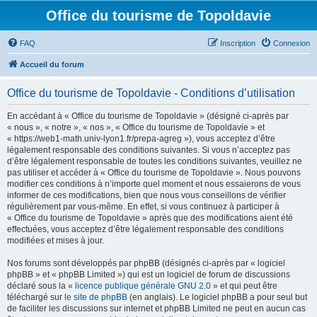
Office du tourisme de Topoldavie
FAQ
Inscription
Connexion
Accueil du forum
Office du tourisme de Topoldavie - Conditions d’utilisation
En accédant à « Office du tourisme de Topoldavie » (désigné ci-après par
« nous », « notre », « nos », « Office du tourisme de Topoldavie » et
« https://web1-math.univ-lyon1.fr/prepa-agreg »), vous acceptez d’être
légalement responsable des conditions suivantes. Si vous n’acceptez pas
d’être légalement responsable de toutes les conditions suivantes, veuillez ne
pas utiliser et accéder à « Office du tourisme de Topoldavie ». Nous pouvons
modifier ces conditions à n’importe quel moment et nous essaierons de vous
informer de ces modifications, bien que nous vous conseillons de vérifier
régulièrement par vous-même. En effet, si vous continuez à participer à
« Office du tourisme de Topoldavie » après que des modifications aient été
effectuées, vous acceptez d’être légalement responsable des conditions
modifiées et mises à jour.
Nos forums sont développés par phpBB (désignés ci-après par « logiciel
phpBB » et « phpBB Limited ») qui est un logiciel de forum de discussions
déclaré sous la «
licence publique générale GNU 2.0
» et qui peut être
téléchargé sur
le site de phpBB
(en anglais). Le logiciel phpBB a pour seul but
de faciliter les discussions sur internet et phpBB Limited ne peut en aucun cas