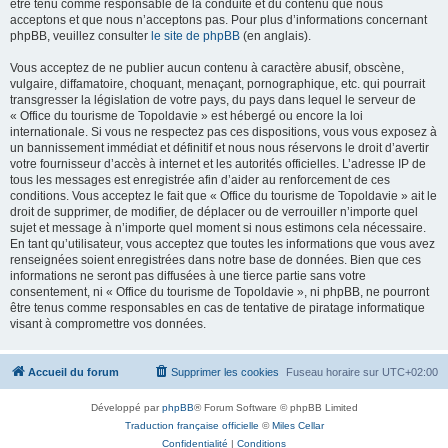
être tenu comme responsable de la conduite et du contenu que nous
acceptons et que nous n’acceptons pas. Pour plus d’informations concernant
phpBB, veuillez consulter
le site de phpBB
(en anglais).
Vous acceptez de ne publier aucun contenu à caractère abusif, obscène,
vulgaire, diffamatoire, choquant, menaçant, pornographique, etc. qui pourrait
transgresser la législation de votre pays, du pays dans lequel le serveur de
« Office du tourisme de Topoldavie » est hébergé ou encore la loi
internationale. Si vous ne respectez pas ces dispositions, vous vous exposez à
un bannissement immédiat et définitif et nous nous réservons le droit d’avertir
votre fournisseur d’accès à internet et les autorités officielles. L’adresse IP de
tous les messages est enregistrée afin d’aider au renforcement de ces
conditions. Vous acceptez le fait que « Office du tourisme de Topoldavie » ait le
droit de supprimer, de modifier, de déplacer ou de verrouiller n’importe quel
sujet et message à n’importe quel moment si nous estimons cela nécessaire.
En tant qu’utilisateur, vous acceptez que toutes les informations que vous avez
renseignées soient enregistrées dans notre base de données. Bien que ces
informations ne seront pas diffusées à une tierce partie sans votre
consentement, ni « Office du tourisme de Topoldavie », ni phpBB, ne pourront
être tenus comme responsables en cas de tentative de piratage informatique
visant à compromettre vos données.
Accueil du forum
Supprimer les cookies
Fuseau horaire sur
UTC+02:00
Développé par
phpBB
® Forum Software © phpBB Limited
Traduction française officielle
©
Miles Cellar
Confidentialité
|
Conditions