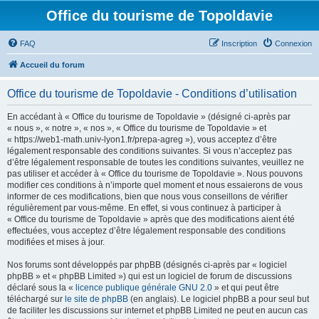
Office du tourisme de Topoldavie
FAQ
Inscription
Connexion
Accueil du forum
Office du tourisme de Topoldavie - Conditions d’utilisation
En accédant à « Office du tourisme de Topoldavie » (désigné ci-après par
« nous », « notre », « nos », « Office du tourisme de Topoldavie » et
« https://web1-math.univ-lyon1.fr/prepa-agreg »), vous acceptez d’être
légalement responsable des conditions suivantes. Si vous n’acceptez pas
d’être légalement responsable de toutes les conditions suivantes, veuillez ne
pas utiliser et accéder à « Office du tourisme de Topoldavie ». Nous pouvons
modifier ces conditions à n’importe quel moment et nous essaierons de vous
informer de ces modifications, bien que nous vous conseillons de vérifier
régulièrement par vous-même. En effet, si vous continuez à participer à
« Office du tourisme de Topoldavie » après que des modifications aient été
effectuées, vous acceptez d’être légalement responsable des conditions
modifiées et mises à jour.
Nos forums sont développés par phpBB (désignés ci-après par « logiciel
phpBB » et « phpBB Limited ») qui est un logiciel de forum de discussions
déclaré sous la «
licence publique générale GNU 2.0
» et qui peut être
téléchargé sur
le site de phpBB
(en anglais). Le logiciel phpBB a pour seul but
de faciliter les discussions sur internet et phpBB Limited ne peut en aucun cas