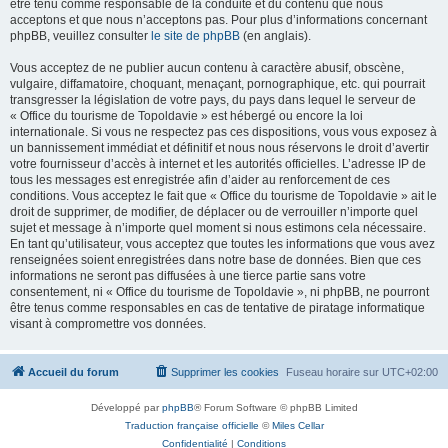
être tenu comme responsable de la conduite et du contenu que nous
acceptons et que nous n’acceptons pas. Pour plus d’informations concernant
phpBB, veuillez consulter
le site de phpBB
(en anglais).
Vous acceptez de ne publier aucun contenu à caractère abusif, obscène,
vulgaire, diffamatoire, choquant, menaçant, pornographique, etc. qui pourrait
transgresser la législation de votre pays, du pays dans lequel le serveur de
« Office du tourisme de Topoldavie » est hébergé ou encore la loi
internationale. Si vous ne respectez pas ces dispositions, vous vous exposez à
un bannissement immédiat et définitif et nous nous réservons le droit d’avertir
votre fournisseur d’accès à internet et les autorités officielles. L’adresse IP de
tous les messages est enregistrée afin d’aider au renforcement de ces
conditions. Vous acceptez le fait que « Office du tourisme de Topoldavie » ait le
droit de supprimer, de modifier, de déplacer ou de verrouiller n’importe quel
sujet et message à n’importe quel moment si nous estimons cela nécessaire.
En tant qu’utilisateur, vous acceptez que toutes les informations que vous avez
renseignées soient enregistrées dans notre base de données. Bien que ces
informations ne seront pas diffusées à une tierce partie sans votre
consentement, ni « Office du tourisme de Topoldavie », ni phpBB, ne pourront
être tenus comme responsables en cas de tentative de piratage informatique
visant à compromettre vos données.
Accueil du forum
Supprimer les cookies
Fuseau horaire sur
UTC+02:00
Développé par
phpBB
® Forum Software © phpBB Limited
Traduction française officielle
©
Miles Cellar
Confidentialité
|
Conditions