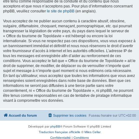
être tenu comme responsable de la conduite et du contenu que nous
acceptons et que nous n’acceptons pas. Pour plus d’informations concernant
phpBB, veuillez consulter
le site de phpBB
(en anglais).
Vous acceptez de ne publier aucun contenu à caractère abusif, obscène,
vulgaire, diffamatoire, choquant, menaçant, pornographique, etc. qui pourrait
transgresser la législation de votre pays, du pays dans lequel le serveur de
« Office du tourisme de Topoldavie » est hébergé ou encore la loi
internationale. Si vous ne respectez pas ces dispositions, vous vous exposez à
un bannissement immédiat et définitif et nous nous réservons le droit d’avertir
votre fournisseur d’accès à internet et les autorités officielles. L’adresse IP de
tous les messages est enregistrée afin d’aider au renforcement de ces
conditions. Vous acceptez le fait que « Office du tourisme de Topoldavie » ait le
droit de supprimer, de modifier, de déplacer ou de verrouiller n’importe quel
sujet et message à n’importe quel moment si nous estimons cela nécessaire.
En tant qu’utilisateur, vous acceptez que toutes les informations que vous avez
renseignées soient enregistrées dans notre base de données. Bien que ces
informations ne seront pas diffusées à une tierce partie sans votre
consentement, ni « Office du tourisme de Topoldavie », ni phpBB, ne pourront
être tenus comme responsables en cas de tentative de piratage informatique
visant à compromettre vos données.
Accueil du forum
Supprimer les cookies
Fuseau horaire sur
UTC+02:00
Développé par
phpBB
® Forum Software © phpBB Limited
Traduction française officielle
©
Miles Cellar
Confidentialité
|
Conditions