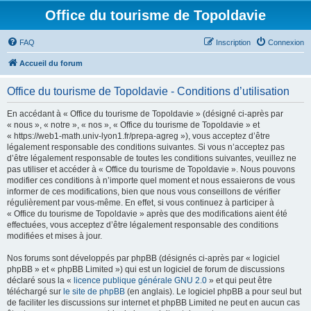
Office du tourisme de Topoldavie
FAQ
Inscription
Connexion
Accueil du forum
Office du tourisme de Topoldavie - Conditions d’utilisation
En accédant à « Office du tourisme de Topoldavie » (désigné ci-après par
« nous », « notre », « nos », « Office du tourisme de Topoldavie » et
« https://web1-math.univ-lyon1.fr/prepa-agreg »), vous acceptez d’être
légalement responsable des conditions suivantes. Si vous n’acceptez pas
d’être légalement responsable de toutes les conditions suivantes, veuillez ne
pas utiliser et accéder à « Office du tourisme de Topoldavie ». Nous pouvons
modifier ces conditions à n’importe quel moment et nous essaierons de vous
informer de ces modifications, bien que nous vous conseillons de vérifier
régulièrement par vous-même. En effet, si vous continuez à participer à
« Office du tourisme de Topoldavie » après que des modifications aient été
effectuées, vous acceptez d’être légalement responsable des conditions
modifiées et mises à jour.
Nos forums sont développés par phpBB (désignés ci-après par « logiciel
phpBB » et « phpBB Limited ») qui est un logiciel de forum de discussions
déclaré sous la «
licence publique générale GNU 2.0
» et qui peut être
téléchargé sur
le site de phpBB
(en anglais). Le logiciel phpBB a pour seul but
de faciliter les discussions sur internet et phpBB Limited ne peut en aucun cas