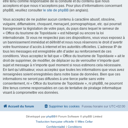
être tenu comme responsable de la conduite et du contenu que nous
acceptons et que nous n’acceptons pas. Pour plus d’informations concernant
phpBB, veuillez consulter
le site de phpBB
(en anglais).
Vous acceptez de ne publier aucun contenu à caractère abusif, obscène,
vulgaire, diffamatoire, choquant, menaçant, pornographique, etc. qui pourrait
transgresser la législation de votre pays, du pays dans lequel le serveur de
« Office du tourisme de Topoldavie » est hébergé ou encore la loi
internationale. Si vous ne respectez pas ces dispositions, vous vous exposez à
un bannissement immédiat et définitif et nous nous réservons le droit d’avertir
votre fournisseur d’accès à internet et les autorités officielles. L’adresse IP de
tous les messages est enregistrée afin d’aider au renforcement de ces
conditions. Vous acceptez le fait que « Office du tourisme de Topoldavie » ait le
droit de supprimer, de modifier, de déplacer ou de verrouiller n’importe quel
sujet et message à n’importe quel moment si nous estimons cela nécessaire.
En tant qu’utilisateur, vous acceptez que toutes les informations que vous avez
renseignées soient enregistrées dans notre base de données. Bien que ces
informations ne seront pas diffusées à une tierce partie sans votre
consentement, ni « Office du tourisme de Topoldavie », ni phpBB, ne pourront
être tenus comme responsables en cas de tentative de piratage informatique
visant à compromettre vos données.
Accueil du forum
Supprimer les cookies
Fuseau horaire sur
UTC+02:00
Développé par
phpBB
® Forum Software © phpBB Limited
Traduction française officielle
©
Miles Cellar
Confidentialité
|
Conditions