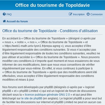
Office du tourisme de Topoldavie
FAQ
Inscription
Connexion
Accueil du forum
Office du tourisme de Topoldavie - Conditions d’utilisation
En accédant à « Office du tourisme de Topoldavie » (désigné ci-après par
« nous », « notre », « nos », « Office du tourisme de Topoldavie » et
« https://web1-math.univ-lyon1.fr/prepa-agreg »), vous acceptez d’être
légalement responsable des conditions suivantes. Si vous n’acceptez pas
d’être légalement responsable de toutes les conditions suivantes, veuillez ne
pas utiliser et accéder à « Office du tourisme de Topoldavie ». Nous pouvons
modifier ces conditions à n’importe quel moment et nous essaierons de vous
informer de ces modifications, bien que nous vous conseillons de vérifier
régulièrement par vous-même. En effet, si vous continuez à participer à
« Office du tourisme de Topoldavie » après que des modifications aient été
effectuées, vous acceptez d’être légalement responsable des conditions
modifiées et mises à jour.
Nos forums sont développés par phpBB (désignés ci-après par « logiciel
phpBB » et « phpBB Limited ») qui est un logiciel de forum de discussions
déclaré sous la «
licence publique générale GNU 2.0
» et qui peut être
téléchargé sur
le site de phpBB
(en anglais). Le logiciel phpBB a pour seul but
de faciliter les discussions sur internet et phpBB Limited ne peut en aucun cas