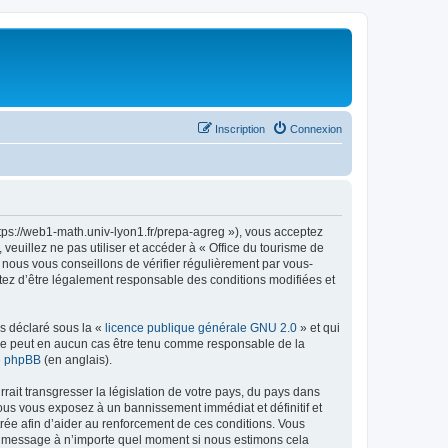
Inscription
Connexion
ttps://web1-math.univ-lyon1.fr/prepa-agreg »), vous acceptez
euillez ne pas utiliser et accéder à « Office du tourisme de
nous vous conseillons de vérifier régulièrement par vous-
ptez d’être légalement responsable des conditions modifiées et
ns déclaré sous la «
licence publique générale GNU 2.0
» et qui
ed ne peut en aucun cas être tenu comme responsable de la
de phpBB
(en anglais).
ait transgresser la législation de votre pays, du pays dans
vous vous exposez à un bannissement immédiat et définitif et
strée afin d’aider au renforcement de ces conditions. Vous
t et message à n’importe quel moment si nous estimons cela