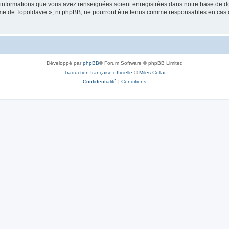
es informations que vous avez renseignées soient enregistrées dans notre base de 
isme de Topoldavie », ni phpBB, ne pourront être tenus comme responsables en cas 
Développé par
phpBB
® Forum Software © phpBB Limited
Traduction française officielle
©
Miles Cellar
Confidentialité
|
Conditions