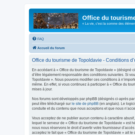
Office du tourism
« La vie, c'est la somme des éléments 
FAQ
Accueil du forum
Office du tourisme de Topoldavie - Conditions d’u
En accédant à « Office du tourisme de Topoldavie » (désigné ci-
d’être légalement responsable des conditions suivantes. Si vous
Topoldavie ». Nous pouvons modifier ces conditions à n’import
même. En effet, si vous continuez à participer à « Office du t
mises à jour.
Nos forums sont développés par phpBB (désignés ci-après par «
peut être téléchargé sur
le site de phpBB
(en anglais). Le logic
conduite et du contenu que nous acceptons et que nous n’acce
Vous acceptez de ne publier aucun contenu à caractère abusif, 
lequel le serveur de « Office du tourisme de Topoldavie » est h
nous nous réservons le droit d’avertir votre fournisseur d’accès
acceptez le fait que « Office du tourisme de Topoldavie » ait l