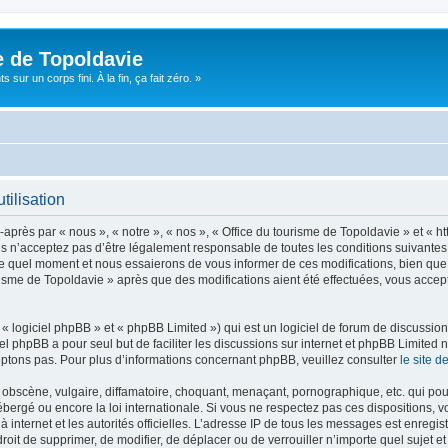
e de Topoldavie
sur un corps fini. À la fin, ça fait zéro. »
tilisation
après par « nous », « notre », « nos », « Office du tourisme de Topoldavie » et « h
 n’acceptez pas d’être légalement responsable de toutes les conditions suivantes, v
e quel moment et nous essaierons de vous informer de ces modifications, bien que 
ourisme de Topoldavie » après que des modifications aient été effectuées, vous acce
 logiciel phpBB » et « phpBB Limited ») qui est un logiciel de forum de discussio
iel phpBB a pour seul but de faciliter les discussions sur internet et phpBB Limit
ptons pas. Pour plus d’informations concernant phpBB, veuillez consulter
le site 
obscène, vulgaire, diffamatoire, choquant, menaçant, pornographique, etc. qui pourr
ébergé ou encore la loi internationale. Si vous ne respectez pas ces dispositions, 
 à internet et les autorités officielles. L’adresse IP de tous les messages est enregi
e droit de supprimer, de modifier, de déplacer ou de verrouiller n’importe quel suje