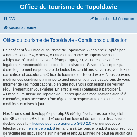
Office du tourisme de Topoldavie
FAQ
Inscription
Connexion
Accueil du forum
Office du tourisme de Topoldavie - Conditions d’utilisation
En accédant à « Office du tourisme de Topoldavie » (désigné ci-après par
« nous », « notre », « nos », « Office du tourisme de Topoldavie » et
« https://web1-math.univ-lyon1.fr/prepa-agreg »), vous acceptez d’être
légalement responsable des conditions suivantes. Si vous n’acceptez pas
d’être légalement responsable de toutes les conditions suivantes, veuillez ne
pas utiliser et accéder à « Office du tourisme de Topoldavie ». Nous pouvons
modifier ces conditions à n’importe quel moment et nous essaierons de vous
informer de ces modifications, bien que nous vous conseillons de vérifier
régulièrement par vous-même. En effet, si vous continuez à participer à
« Office du tourisme de Topoldavie » après que des modifications aient été
effectuées, vous acceptez d’être légalement responsable des conditions
modifiées et mises à jour.
Nos forums sont développés par phpBB (désignés ci-après par « logiciel
phpBB » et « phpBB Limited ») qui est un logiciel de forum de discussions
déclaré sous la «
licence publique générale GNU 2.0
» et qui peut être
téléchargé sur
le site de phpBB
(en anglais). Le logiciel phpBB a pour seul but
de faciliter les discussions sur internet et phpBB Limited ne peut en aucun cas