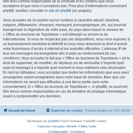
être tenu comme responsable de la conduite et du contenu que nous
acceptons et que nous n’acceptons pas. Pour plus d’informations concernant
phpBB, veuillez consulter
le site de phpBB
(en anglais).
Vous acceptez de ne publier aucun contenu à caractère abusif, obscène,
vulgaire, diffamatoire, choquant, menaçant, pornographique, etc. qui pourrait
transgresser la législation de votre pays, du pays dans lequel le serveur de
« Office du tourisme de Topoldavie » est hébergé ou encore la loi
internationale. Si vous ne respectez pas ces dispositions, vous vous exposez à
un bannissement immédiat et définitif et nous nous réservons le droit d’avertir
votre fournisseur d’accès à internet et les autorités officielles. L’adresse IP de
tous les messages est enregistrée afin d’aider au renforcement de ces
conditions. Vous acceptez le fait que « Office du tourisme de Topoldavie » ait le
droit de supprimer, de modifier, de déplacer ou de verrouiller n’importe quel
sujet et message à n’importe quel moment si nous estimons cela nécessaire.
En tant qu’utilisateur, vous acceptez que toutes les informations que vous avez
renseignées soient enregistrées dans notre base de données. Bien que ces
informations ne seront pas diffusées à une tierce partie sans votre
consentement, ni « Office du tourisme de Topoldavie », ni phpBB, ne pourront
être tenus comme responsables en cas de tentative de piratage informatique
visant à compromettre vos données.
Accueil du forum
Supprimer les cookies
Fuseau horaire sur
UTC+02:00
Développé par
phpBB
® Forum Software © phpBB Limited
Traduction française officielle
©
Miles Cellar
Confidentialité
|
Conditions