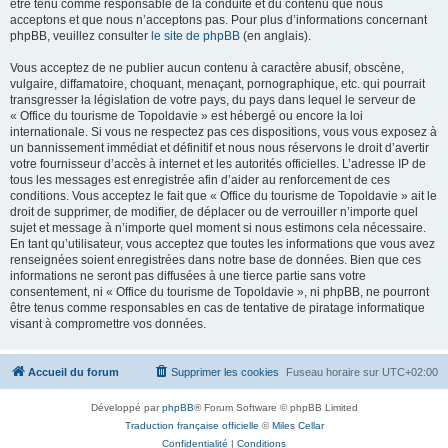
être tenu comme responsable de la conduite et du contenu que nous
acceptons et que nous n’acceptons pas. Pour plus d’informations concernant
phpBB, veuillez consulter
le site de phpBB
(en anglais).
Vous acceptez de ne publier aucun contenu à caractère abusif, obscène,
vulgaire, diffamatoire, choquant, menaçant, pornographique, etc. qui pourrait
transgresser la législation de votre pays, du pays dans lequel le serveur de
« Office du tourisme de Topoldavie » est hébergé ou encore la loi
internationale. Si vous ne respectez pas ces dispositions, vous vous exposez à
un bannissement immédiat et définitif et nous nous réservons le droit d’avertir
votre fournisseur d’accès à internet et les autorités officielles. L’adresse IP de
tous les messages est enregistrée afin d’aider au renforcement de ces
conditions. Vous acceptez le fait que « Office du tourisme de Topoldavie » ait le
droit de supprimer, de modifier, de déplacer ou de verrouiller n’importe quel
sujet et message à n’importe quel moment si nous estimons cela nécessaire.
En tant qu’utilisateur, vous acceptez que toutes les informations que vous avez
renseignées soient enregistrées dans notre base de données. Bien que ces
informations ne seront pas diffusées à une tierce partie sans votre
consentement, ni « Office du tourisme de Topoldavie », ni phpBB, ne pourront
être tenus comme responsables en cas de tentative de piratage informatique
visant à compromettre vos données.
Accueil du forum
Supprimer les cookies
Fuseau horaire sur
UTC+02:00
Développé par
phpBB
® Forum Software © phpBB Limited
Traduction française officielle
©
Miles Cellar
Confidentialité
|
Conditions