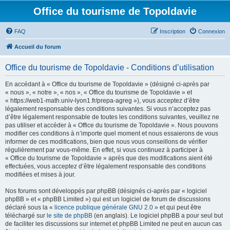
Office du tourisme de Topoldavie
FAQ
Inscription
Connexion
Accueil du forum
Office du tourisme de Topoldavie - Conditions d’utilisation
En accédant à « Office du tourisme de Topoldavie » (désigné ci-après par
« nous », « notre », « nos », « Office du tourisme de Topoldavie » et
« https://web1-math.univ-lyon1.fr/prepa-agreg »), vous acceptez d’être
légalement responsable des conditions suivantes. Si vous n’acceptez pas
d’être légalement responsable de toutes les conditions suivantes, veuillez ne
pas utiliser et accéder à « Office du tourisme de Topoldavie ». Nous pouvons
modifier ces conditions à n’importe quel moment et nous essaierons de vous
informer de ces modifications, bien que nous vous conseillons de vérifier
régulièrement par vous-même. En effet, si vous continuez à participer à
« Office du tourisme de Topoldavie » après que des modifications aient été
effectuées, vous acceptez d’être légalement responsable des conditions
modifiées et mises à jour.
Nos forums sont développés par phpBB (désignés ci-après par « logiciel
phpBB » et « phpBB Limited ») qui est un logiciel de forum de discussions
déclaré sous la «
licence publique générale GNU 2.0
» et qui peut être
téléchargé sur
le site de phpBB
(en anglais). Le logiciel phpBB a pour seul but
de faciliter les discussions sur internet et phpBB Limited ne peut en aucun cas