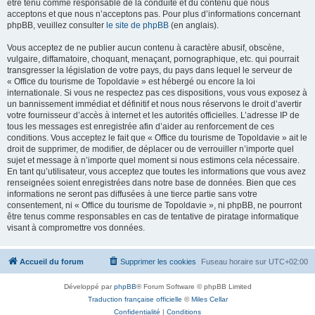
être tenu comme responsable de la conduite et du contenu que nous
acceptons et que nous n’acceptons pas. Pour plus d’informations concernant
phpBB, veuillez consulter
le site de phpBB
(en anglais).
Vous acceptez de ne publier aucun contenu à caractère abusif, obscène,
vulgaire, diffamatoire, choquant, menaçant, pornographique, etc. qui pourrait
transgresser la législation de votre pays, du pays dans lequel le serveur de
« Office du tourisme de Topoldavie » est hébergé ou encore la loi
internationale. Si vous ne respectez pas ces dispositions, vous vous exposez à
un bannissement immédiat et définitif et nous nous réservons le droit d’avertir
votre fournisseur d’accès à internet et les autorités officielles. L’adresse IP de
tous les messages est enregistrée afin d’aider au renforcement de ces
conditions. Vous acceptez le fait que « Office du tourisme de Topoldavie » ait le
droit de supprimer, de modifier, de déplacer ou de verrouiller n’importe quel
sujet et message à n’importe quel moment si nous estimons cela nécessaire.
En tant qu’utilisateur, vous acceptez que toutes les informations que vous avez
renseignées soient enregistrées dans notre base de données. Bien que ces
informations ne seront pas diffusées à une tierce partie sans votre
consentement, ni « Office du tourisme de Topoldavie », ni phpBB, ne pourront
être tenus comme responsables en cas de tentative de piratage informatique
visant à compromettre vos données.
Accueil du forum
Supprimer les cookies
Fuseau horaire sur
UTC+02:00
Développé par
phpBB
® Forum Software © phpBB Limited
Traduction française officielle
©
Miles Cellar
Confidentialité
|
Conditions