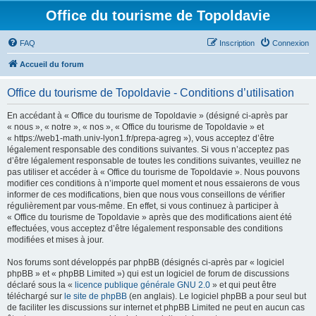
Office du tourisme de Topoldavie
FAQ
Inscription
Connexion
Accueil du forum
Office du tourisme de Topoldavie - Conditions d’utilisation
En accédant à « Office du tourisme de Topoldavie » (désigné ci-après par
« nous », « notre », « nos », « Office du tourisme de Topoldavie » et
« https://web1-math.univ-lyon1.fr/prepa-agreg »), vous acceptez d’être
légalement responsable des conditions suivantes. Si vous n’acceptez pas
d’être légalement responsable de toutes les conditions suivantes, veuillez ne
pas utiliser et accéder à « Office du tourisme de Topoldavie ». Nous pouvons
modifier ces conditions à n’importe quel moment et nous essaierons de vous
informer de ces modifications, bien que nous vous conseillons de vérifier
régulièrement par vous-même. En effet, si vous continuez à participer à
« Office du tourisme de Topoldavie » après que des modifications aient été
effectuées, vous acceptez d’être légalement responsable des conditions
modifiées et mises à jour.
Nos forums sont développés par phpBB (désignés ci-après par « logiciel
phpBB » et « phpBB Limited ») qui est un logiciel de forum de discussions
déclaré sous la «
licence publique générale GNU 2.0
» et qui peut être
téléchargé sur
le site de phpBB
(en anglais). Le logiciel phpBB a pour seul but
de faciliter les discussions sur internet et phpBB Limited ne peut en aucun cas