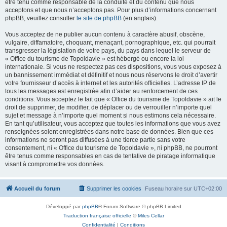
être tenu comme responsable de la conduite et du contenu que nous
acceptons et que nous n’acceptons pas. Pour plus d’informations concernant
phpBB, veuillez consulter
le site de phpBB
(en anglais).
Vous acceptez de ne publier aucun contenu à caractère abusif, obscène,
vulgaire, diffamatoire, choquant, menaçant, pornographique, etc. qui pourrait
transgresser la législation de votre pays, du pays dans lequel le serveur de
« Office du tourisme de Topoldavie » est hébergé ou encore la loi
internationale. Si vous ne respectez pas ces dispositions, vous vous exposez à
un bannissement immédiat et définitif et nous nous réservons le droit d’avertir
votre fournisseur d’accès à internet et les autorités officielles. L’adresse IP de
tous les messages est enregistrée afin d’aider au renforcement de ces
conditions. Vous acceptez le fait que « Office du tourisme de Topoldavie » ait le
droit de supprimer, de modifier, de déplacer ou de verrouiller n’importe quel
sujet et message à n’importe quel moment si nous estimons cela nécessaire.
En tant qu’utilisateur, vous acceptez que toutes les informations que vous avez
renseignées soient enregistrées dans notre base de données. Bien que ces
informations ne seront pas diffusées à une tierce partie sans votre
consentement, ni « Office du tourisme de Topoldavie », ni phpBB, ne pourront
être tenus comme responsables en cas de tentative de piratage informatique
visant à compromettre vos données.
Accueil du forum
Supprimer les cookies
Fuseau horaire sur
UTC+02:00
Développé par
phpBB
® Forum Software © phpBB Limited
Traduction française officielle
©
Miles Cellar
Confidentialité
|
Conditions