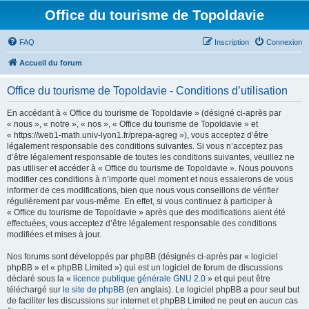
Office du tourisme de Topoldavie
FAQ
Inscription
Connexion
Accueil du forum
Office du tourisme de Topoldavie - Conditions d’utilisation
En accédant à « Office du tourisme de Topoldavie » (désigné ci-après par
« nous », « notre », « nos », « Office du tourisme de Topoldavie » et
« https://web1-math.univ-lyon1.fr/prepa-agreg »), vous acceptez d’être
légalement responsable des conditions suivantes. Si vous n’acceptez pas
d’être légalement responsable de toutes les conditions suivantes, veuillez ne
pas utiliser et accéder à « Office du tourisme de Topoldavie ». Nous pouvons
modifier ces conditions à n’importe quel moment et nous essaierons de vous
informer de ces modifications, bien que nous vous conseillons de vérifier
régulièrement par vous-même. En effet, si vous continuez à participer à
« Office du tourisme de Topoldavie » après que des modifications aient été
effectuées, vous acceptez d’être légalement responsable des conditions
modifiées et mises à jour.
Nos forums sont développés par phpBB (désignés ci-après par « logiciel
phpBB » et « phpBB Limited ») qui est un logiciel de forum de discussions
déclaré sous la «
licence publique générale GNU 2.0
» et qui peut être
téléchargé sur
le site de phpBB
(en anglais). Le logiciel phpBB a pour seul but
de faciliter les discussions sur internet et phpBB Limited ne peut en aucun cas