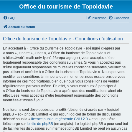
Office du tourisme de Topoldavie
FAQ
Inscription
Connexion
Accueil du forum
Office du tourisme de Topoldavie - Conditions d’utilisation
En accédant à « Office du tourisme de Topoldavie » (désigné ci-après par
« nous », « notre », « nos », « Office du tourisme de Topoldavie » et
« https://web1-math.univ-lyon1.fr/prepa-agreg »), vous acceptez d’être
légalement responsable des conditions suivantes. Si vous n’acceptez pas
d’être légalement responsable de toutes les conditions suivantes, veuillez ne
pas utiliser et accéder à « Office du tourisme de Topoldavie ». Nous pouvons
modifier ces conditions à n’importe quel moment et nous essaierons de vous
informer de ces modifications, bien que nous vous conseillons de vérifier
régulièrement par vous-même. En effet, si vous continuez à participer à
« Office du tourisme de Topoldavie » après que des modifications aient été
effectuées, vous acceptez d’être légalement responsable des conditions
modifiées et mises à jour.
Nos forums sont développés par phpBB (désignés ci-après par « logiciel
phpBB » et « phpBB Limited ») qui est un logiciel de forum de discussions
déclaré sous la «
licence publique générale GNU 2.0
» et qui peut être
téléchargé sur
le site de phpBB
(en anglais). Le logiciel phpBB a pour seul but
de faciliter les discussions sur internet et phpBB Limited ne peut en aucun cas