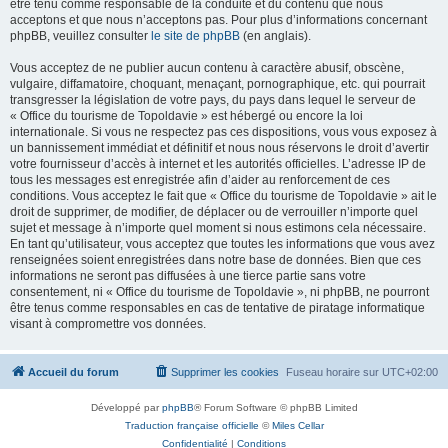
être tenu comme responsable de la conduite et du contenu que nous
acceptons et que nous n’acceptons pas. Pour plus d’informations concernant
phpBB, veuillez consulter
le site de phpBB
(en anglais).
Vous acceptez de ne publier aucun contenu à caractère abusif, obscène,
vulgaire, diffamatoire, choquant, menaçant, pornographique, etc. qui pourrait
transgresser la législation de votre pays, du pays dans lequel le serveur de
« Office du tourisme de Topoldavie » est hébergé ou encore la loi
internationale. Si vous ne respectez pas ces dispositions, vous vous exposez à
un bannissement immédiat et définitif et nous nous réservons le droit d’avertir
votre fournisseur d’accès à internet et les autorités officielles. L’adresse IP de
tous les messages est enregistrée afin d’aider au renforcement de ces
conditions. Vous acceptez le fait que « Office du tourisme de Topoldavie » ait le
droit de supprimer, de modifier, de déplacer ou de verrouiller n’importe quel
sujet et message à n’importe quel moment si nous estimons cela nécessaire.
En tant qu’utilisateur, vous acceptez que toutes les informations que vous avez
renseignées soient enregistrées dans notre base de données. Bien que ces
informations ne seront pas diffusées à une tierce partie sans votre
consentement, ni « Office du tourisme de Topoldavie », ni phpBB, ne pourront
être tenus comme responsables en cas de tentative de piratage informatique
visant à compromettre vos données.
Accueil du forum
Supprimer les cookies
Fuseau horaire sur
UTC+02:00
Développé par
phpBB
® Forum Software © phpBB Limited
Traduction française officielle
©
Miles Cellar
Confidentialité
|
Conditions