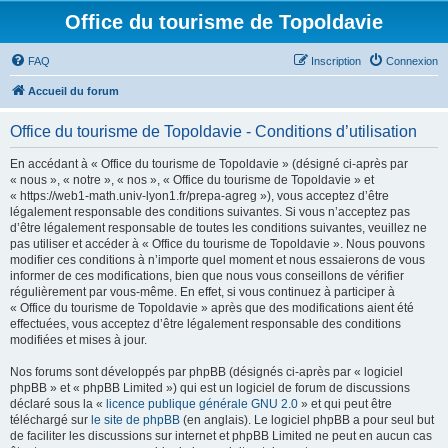
Office du tourisme de Topoldavie
FAQ
Inscription
Connexion
Accueil du forum
Office du tourisme de Topoldavie - Conditions d’utilisation
En accédant à « Office du tourisme de Topoldavie » (désigné ci-après par
« nous », « notre », « nos », « Office du tourisme de Topoldavie » et
« https://web1-math.univ-lyon1.fr/prepa-agreg »), vous acceptez d’être
légalement responsable des conditions suivantes. Si vous n’acceptez pas
d’être légalement responsable de toutes les conditions suivantes, veuillez ne
pas utiliser et accéder à « Office du tourisme de Topoldavie ». Nous pouvons
modifier ces conditions à n’importe quel moment et nous essaierons de vous
informer de ces modifications, bien que nous vous conseillons de vérifier
régulièrement par vous-même. En effet, si vous continuez à participer à
« Office du tourisme de Topoldavie » après que des modifications aient été
effectuées, vous acceptez d’être légalement responsable des conditions
modifiées et mises à jour.
Nos forums sont développés par phpBB (désignés ci-après par « logiciel
phpBB » et « phpBB Limited ») qui est un logiciel de forum de discussions
déclaré sous la «
licence publique générale GNU 2.0
» et qui peut être
téléchargé sur
le site de phpBB
(en anglais). Le logiciel phpBB a pour seul but
de faciliter les discussions sur internet et phpBB Limited ne peut en aucun cas