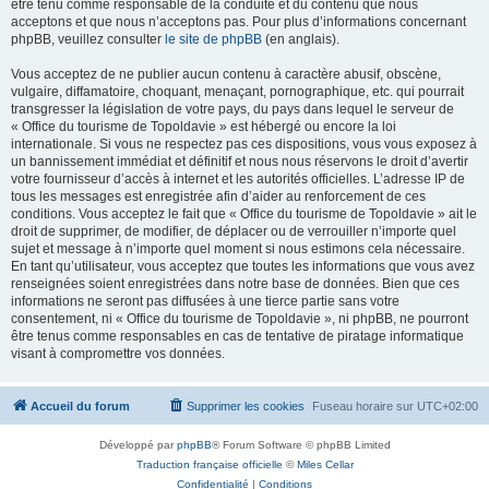
être tenu comme responsable de la conduite et du contenu que nous
acceptons et que nous n’acceptons pas. Pour plus d’informations concernant
phpBB, veuillez consulter
le site de phpBB
(en anglais).
Vous acceptez de ne publier aucun contenu à caractère abusif, obscène,
vulgaire, diffamatoire, choquant, menaçant, pornographique, etc. qui pourrait
transgresser la législation de votre pays, du pays dans lequel le serveur de
« Office du tourisme de Topoldavie » est hébergé ou encore la loi
internationale. Si vous ne respectez pas ces dispositions, vous vous exposez à
un bannissement immédiat et définitif et nous nous réservons le droit d’avertir
votre fournisseur d’accès à internet et les autorités officielles. L’adresse IP de
tous les messages est enregistrée afin d’aider au renforcement de ces
conditions. Vous acceptez le fait que « Office du tourisme de Topoldavie » ait le
droit de supprimer, de modifier, de déplacer ou de verrouiller n’importe quel
sujet et message à n’importe quel moment si nous estimons cela nécessaire.
En tant qu’utilisateur, vous acceptez que toutes les informations que vous avez
renseignées soient enregistrées dans notre base de données. Bien que ces
informations ne seront pas diffusées à une tierce partie sans votre
consentement, ni « Office du tourisme de Topoldavie », ni phpBB, ne pourront
être tenus comme responsables en cas de tentative de piratage informatique
visant à compromettre vos données.
Accueil du forum
Supprimer les cookies
Fuseau horaire sur
UTC+02:00
Développé par
phpBB
® Forum Software © phpBB Limited
Traduction française officielle
©
Miles Cellar
Confidentialité
|
Conditions