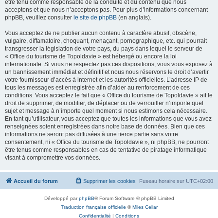
être tenu comme responsable de la conduite et du contenu que nous
acceptons et que nous n’acceptons pas. Pour plus d’informations concernant
phpBB, veuillez consulter
le site de phpBB
(en anglais).
Vous acceptez de ne publier aucun contenu à caractère abusif, obscène,
vulgaire, diffamatoire, choquant, menaçant, pornographique, etc. qui pourrait
transgresser la législation de votre pays, du pays dans lequel le serveur de
« Office du tourisme de Topoldavie » est hébergé ou encore la loi
internationale. Si vous ne respectez pas ces dispositions, vous vous exposez à
un bannissement immédiat et définitif et nous nous réservons le droit d’avertir
votre fournisseur d’accès à internet et les autorités officielles. L’adresse IP de
tous les messages est enregistrée afin d’aider au renforcement de ces
conditions. Vous acceptez le fait que « Office du tourisme de Topoldavie » ait le
droit de supprimer, de modifier, de déplacer ou de verrouiller n’importe quel
sujet et message à n’importe quel moment si nous estimons cela nécessaire.
En tant qu’utilisateur, vous acceptez que toutes les informations que vous avez
renseignées soient enregistrées dans notre base de données. Bien que ces
informations ne seront pas diffusées à une tierce partie sans votre
consentement, ni « Office du tourisme de Topoldavie », ni phpBB, ne pourront
être tenus comme responsables en cas de tentative de piratage informatique
visant à compromettre vos données.
Accueil du forum
Supprimer les cookies
Fuseau horaire sur
UTC+02:00
Développé par
phpBB
® Forum Software © phpBB Limited
Traduction française officielle
©
Miles Cellar
Confidentialité
|
Conditions