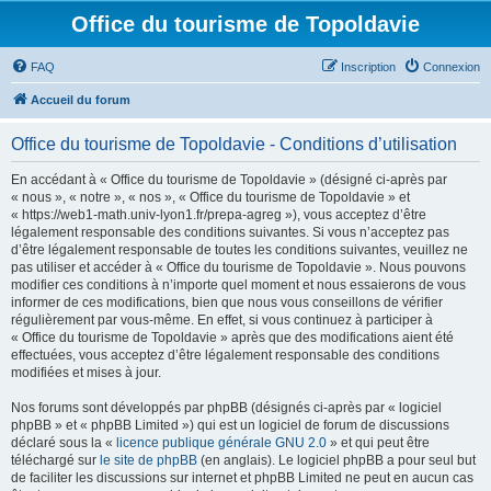
Office du tourisme de Topoldavie
FAQ
Inscription
Connexion
Accueil du forum
Office du tourisme de Topoldavie - Conditions d’utilisation
En accédant à « Office du tourisme de Topoldavie » (désigné ci-après par
« nous », « notre », « nos », « Office du tourisme de Topoldavie » et
« https://web1-math.univ-lyon1.fr/prepa-agreg »), vous acceptez d’être
légalement responsable des conditions suivantes. Si vous n’acceptez pas
d’être légalement responsable de toutes les conditions suivantes, veuillez ne
pas utiliser et accéder à « Office du tourisme de Topoldavie ». Nous pouvons
modifier ces conditions à n’importe quel moment et nous essaierons de vous
informer de ces modifications, bien que nous vous conseillons de vérifier
régulièrement par vous-même. En effet, si vous continuez à participer à
« Office du tourisme de Topoldavie » après que des modifications aient été
effectuées, vous acceptez d’être légalement responsable des conditions
modifiées et mises à jour.
Nos forums sont développés par phpBB (désignés ci-après par « logiciel
phpBB » et « phpBB Limited ») qui est un logiciel de forum de discussions
déclaré sous la «
licence publique générale GNU 2.0
» et qui peut être
téléchargé sur
le site de phpBB
(en anglais). Le logiciel phpBB a pour seul but
de faciliter les discussions sur internet et phpBB Limited ne peut en aucun cas