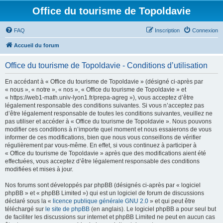
Office du tourisme de Topoldavie
FAQ
Inscription
Connexion
Accueil du forum
Office du tourisme de Topoldavie - Conditions d’utilisation
En accédant à « Office du tourisme de Topoldavie » (désigné ci-après par
« nous », « notre », « nos », « Office du tourisme de Topoldavie » et
« https://web1-math.univ-lyon1.fr/prepa-agreg »), vous acceptez d’être
légalement responsable des conditions suivantes. Si vous n’acceptez pas
d’être légalement responsable de toutes les conditions suivantes, veuillez ne
pas utiliser et accéder à « Office du tourisme de Topoldavie ». Nous pouvons
modifier ces conditions à n’importe quel moment et nous essaierons de vous
informer de ces modifications, bien que nous vous conseillons de vérifier
régulièrement par vous-même. En effet, si vous continuez à participer à
« Office du tourisme de Topoldavie » après que des modifications aient été
effectuées, vous acceptez d’être légalement responsable des conditions
modifiées et mises à jour.
Nos forums sont développés par phpBB (désignés ci-après par « logiciel
phpBB » et « phpBB Limited ») qui est un logiciel de forum de discussions
déclaré sous la «
licence publique générale GNU 2.0
» et qui peut être
téléchargé sur
le site de phpBB
(en anglais). Le logiciel phpBB a pour seul but
de faciliter les discussions sur internet et phpBB Limited ne peut en aucun cas