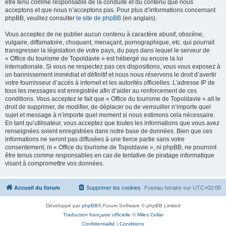
être tenu comme responsable de la conduite et du contenu que nous
acceptons et que nous n’acceptons pas. Pour plus d’informations concernant
phpBB, veuillez consulter
le site de phpBB
(en anglais).
Vous acceptez de ne publier aucun contenu à caractère abusif, obscène,
vulgaire, diffamatoire, choquant, menaçant, pornographique, etc. qui pourrait
transgresser la législation de votre pays, du pays dans lequel le serveur de
« Office du tourisme de Topoldavie » est hébergé ou encore la loi
internationale. Si vous ne respectez pas ces dispositions, vous vous exposez à
un bannissement immédiat et définitif et nous nous réservons le droit d’avertir
votre fournisseur d’accès à internet et les autorités officielles. L’adresse IP de
tous les messages est enregistrée afin d’aider au renforcement de ces
conditions. Vous acceptez le fait que « Office du tourisme de Topoldavie » ait le
droit de supprimer, de modifier, de déplacer ou de verrouiller n’importe quel
sujet et message à n’importe quel moment si nous estimons cela nécessaire.
En tant qu’utilisateur, vous acceptez que toutes les informations que vous avez
renseignées soient enregistrées dans notre base de données. Bien que ces
informations ne seront pas diffusées à une tierce partie sans votre
consentement, ni « Office du tourisme de Topoldavie », ni phpBB, ne pourront
être tenus comme responsables en cas de tentative de piratage informatique
visant à compromettre vos données.
Accueil du forum
Supprimer les cookies
Fuseau horaire sur
UTC+02:00
Développé par
phpBB
® Forum Software © phpBB Limited
Traduction française officielle
©
Miles Cellar
Confidentialité
|
Conditions