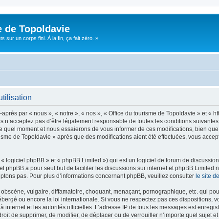
e de Topoldavie
sur un corps fini. À la fin, ça fait zéro. »
tilisation
après par « nous », « notre », « nos », « Office du tourisme de Topoldavie » et « h
 n’acceptez pas d’être légalement responsable de toutes les conditions suivantes, v
e quel moment et nous essaierons de vous informer de ces modifications, bien que 
ourisme de Topoldavie » après que des modifications aient été effectuées, vous acce
 logiciel phpBB » et « phpBB Limited ») qui est un logiciel de forum de discussio
iel phpBB a pour seul but de faciliter les discussions sur internet et phpBB Limit
ptons pas. Pour plus d’informations concernant phpBB, veuillez consulter
le site 
obscène, vulgaire, diffamatoire, choquant, menaçant, pornographique, etc. qui pourr
ébergé ou encore la loi internationale. Si vous ne respectez pas ces dispositions, 
 à internet et les autorités officielles. L’adresse IP de tous les messages est enregi
e droit de supprimer, de modifier, de déplacer ou de verrouiller n’importe quel suje