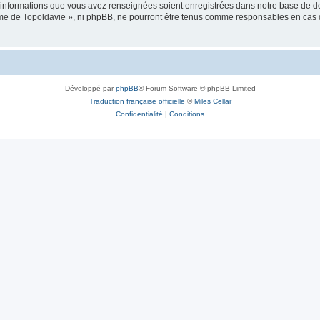
es informations que vous avez renseignées soient enregistrées dans notre base de 
isme de Topoldavie », ni phpBB, ne pourront être tenus comme responsables en cas 
Développé par
phpBB
® Forum Software © phpBB Limited
Traduction française officielle
©
Miles Cellar
Confidentialité
|
Conditions