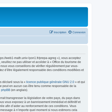
Inscription
Connexion
ttps://web1-math.univ-lyon1.fr/prepa-agreg »), vous acceptez
euillez ne pas utiliser et accéder à « Office du tourisme de
nous vous conseillons de vérifier régulièrement par vous-
ptez d’être légalement responsable des conditions modifiées et
ns déclaré sous la «
licence publique générale GNU 2.0
» et qui
ed ne peut en aucun cas être tenu comme responsable de la
de phpBB
(en anglais).
ait transgresser la législation de votre pays, du pays dans
vous vous exposez à un bannissement immédiat et définitif et
strée afin d’aider au renforcement de ces conditions. Vous
t et message à n’importe quel moment si nous estimons cela