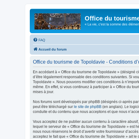
Office du tourism
« La vie, c'est la somme des éléments 
FAQ
Accueil du forum
Office du tourisme de Topoldavie - Conditions d’u
En accédant à « Office du tourisme de Topoldavie » (désigné ci-
d’être légalement responsable des conditions suivantes. Si vous
Topoldavie ». Nous pouvons modifier ces conditions à n’import
même. En effet, si vous continuez à participer à « Office du t
mises à jour.
Nos forums sont développés par phpBB (désignés ci-après par «
peut être téléchargé sur
le site de phpBB
(en anglais). Le logic
conduite et du contenu que nous acceptons et que nous n’acce
Vous acceptez de ne publier aucun contenu à caractère abusif, 
lequel le serveur de « Office du tourisme de Topoldavie » est h
nous nous réservons le droit d’avertir votre fournisseur d’accès
acceptez le fait que « Office du tourisme de Topoldavie » ait l