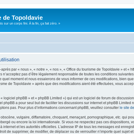
e de Topoldavie
sur un corps fini. À la fin, ça fait zéro. »
tilisation
après par « nous », « notre », « nos », « Office du tourisme de Topoldavie » et « h
 n’acceptez pas d’être légalement responsable de toutes les conditions suivantes, v
e quel moment et nous essaierons de vous informer de ces modifications, bien que 
ourisme de Topoldavie » après que des modifications aient été effectuées, vous acce
 logiciel phpBB » et « phpBB Limited ») qui est un logiciel de forum de discussio
iel phpBB a pour seul but de faciliter les discussions sur internet et phpBB Limit
ptons pas. Pour plus d’informations concernant phpBB, veuillez consulter
le site 
obscène, vulgaire, diffamatoire, choquant, menaçant, pornographique, etc. qui pourr
ébergé ou encore la loi internationale. Si vous ne respectez pas ces dispositions, 
 à internet et les autorités officielles. L’adresse IP de tous les messages est enregi
e droit de supprimer, de modifier, de déplacer ou de verrouiller n’importe quel suje