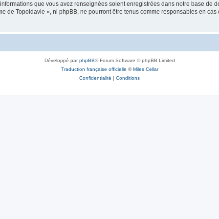
es informations que vous avez renseignées soient enregistrées dans notre base de 
isme de Topoldavie », ni phpBB, ne pourront être tenus comme responsables en cas 
Développé par
phpBB
® Forum Software © phpBB Limited
Traduction française officielle
©
Miles Cellar
Confidentialité
|
Conditions