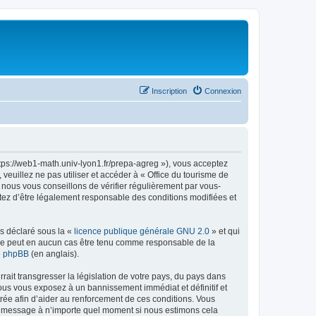
Inscription
Connexion
ttps://web1-math.univ-lyon1.fr/prepa-agreg »), vous acceptez
euillez ne pas utiliser et accéder à « Office du tourisme de
nous vous conseillons de vérifier régulièrement par vous-
ptez d’être légalement responsable des conditions modifiées et
ns déclaré sous la «
licence publique générale GNU 2.0
» et qui
ed ne peut en aucun cas être tenu comme responsable de la
de phpBB
(en anglais).
ait transgresser la législation de votre pays, du pays dans
vous vous exposez à un bannissement immédiat et définitif et
strée afin d’aider au renforcement de ces conditions. Vous
t et message à n’importe quel moment si nous estimons cela