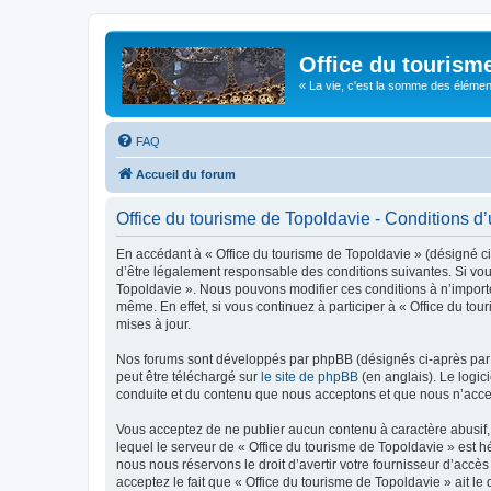
Office du tourism
« La vie, c'est la somme des éléments 
FAQ
Accueil du forum
Office du tourisme de Topoldavie - Conditions d’u
En accédant à « Office du tourisme de Topoldavie » (désigné ci-
d’être légalement responsable des conditions suivantes. Si vous
Topoldavie ». Nous pouvons modifier ces conditions à n’import
même. En effet, si vous continuez à participer à « Office du t
mises à jour.
Nos forums sont développés par phpBB (désignés ci-après par «
peut être téléchargé sur
le site de phpBB
(en anglais). Le logic
conduite et du contenu que nous acceptons et que nous n’acce
Vous acceptez de ne publier aucun contenu à caractère abusif, 
lequel le serveur de « Office du tourisme de Topoldavie » est h
nous nous réservons le droit d’avertir votre fournisseur d’accès
acceptez le fait que « Office du tourisme de Topoldavie » ait l