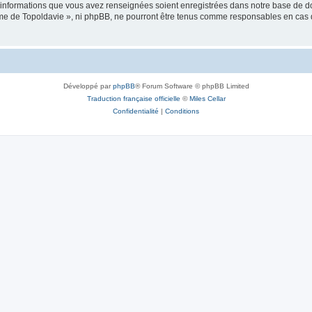
es informations que vous avez renseignées soient enregistrées dans notre base de 
isme de Topoldavie », ni phpBB, ne pourront être tenus comme responsables en cas 
Développé par
phpBB
® Forum Software © phpBB Limited
Traduction française officielle
©
Miles Cellar
Confidentialité
|
Conditions