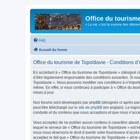
Office du tourism
« La vie, c'est la somme des éléments 
FAQ
Accueil du forum
Office du tourisme de Topoldavie - Conditions d’u
En accédant à « Office du tourisme de Topoldavie » (désigné ci-
d’être légalement responsable des conditions suivantes. Si vous
Topoldavie ». Nous pouvons modifier ces conditions à n’import
même. En effet, si vous continuez à participer à « Office du t
mises à jour.
Nos forums sont développés par phpBB (désignés ci-après par «
peut être téléchargé sur
le site de phpBB
(en anglais). Le logic
conduite et du contenu que nous acceptons et que nous n’acce
Vous acceptez de ne publier aucun contenu à caractère abusif, 
lequel le serveur de « Office du tourisme de Topoldavie » est h
nous nous réservons le droit d’avertir votre fournisseur d’accès
acceptez le fait que « Office du tourisme de Topoldavie » ait l