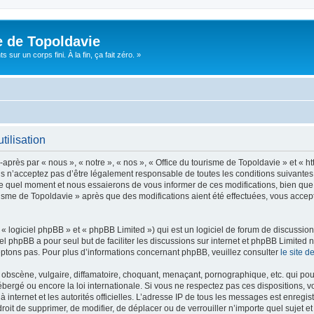
e de Topoldavie
sur un corps fini. À la fin, ça fait zéro. »
tilisation
après par « nous », « notre », « nos », « Office du tourisme de Topoldavie » et « h
 n’acceptez pas d’être légalement responsable de toutes les conditions suivantes, v
e quel moment et nous essaierons de vous informer de ces modifications, bien que 
ourisme de Topoldavie » après que des modifications aient été effectuées, vous acce
 logiciel phpBB » et « phpBB Limited ») qui est un logiciel de forum de discussio
iel phpBB a pour seul but de faciliter les discussions sur internet et phpBB Limit
ptons pas. Pour plus d’informations concernant phpBB, veuillez consulter
le site 
obscène, vulgaire, diffamatoire, choquant, menaçant, pornographique, etc. qui pourr
ébergé ou encore la loi internationale. Si vous ne respectez pas ces dispositions, 
 à internet et les autorités officielles. L’adresse IP de tous les messages est enregi
e droit de supprimer, de modifier, de déplacer ou de verrouiller n’importe quel suje