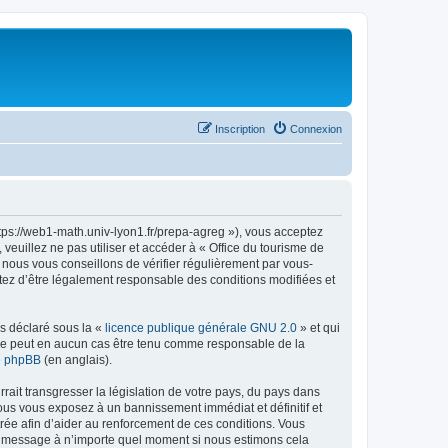
Inscription
Connexion
ttps://web1-math.univ-lyon1.fr/prepa-agreg »), vous acceptez
euillez ne pas utiliser et accéder à « Office du tourisme de
nous vous conseillons de vérifier régulièrement par vous-
ptez d’être légalement responsable des conditions modifiées et
ns déclaré sous la «
licence publique générale GNU 2.0
» et qui
ed ne peut en aucun cas être tenu comme responsable de la
de phpBB
(en anglais).
ait transgresser la législation de votre pays, du pays dans
vous vous exposez à un bannissement immédiat et définitif et
strée afin d’aider au renforcement de ces conditions. Vous
t et message à n’importe quel moment si nous estimons cela