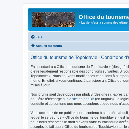
Office du tourism
« La vie, c'est la somme des éléments 
FAQ
Accueil du forum
Office du tourisme de Topoldavie - Conditions d’u
En accédant à « Office du tourisme de Topoldavie » (désigné ci-
d’être légalement responsable des conditions suivantes. Si vous
Topoldavie ». Nous pouvons modifier ces conditions à n’import
même. En effet, si vous continuez à participer à « Office du t
mises à jour.
Nos forums sont développés par phpBB (désignés ci-après par «
peut être téléchargé sur
le site de phpBB
(en anglais). Le logic
conduite et du contenu que nous acceptons et que nous n’acce
Vous acceptez de ne publier aucun contenu à caractère abusif, 
lequel le serveur de « Office du tourisme de Topoldavie » est h
nous nous réservons le droit d’avertir votre fournisseur d’accès
acceptez le fait que « Office du tourisme de Topoldavie » ait l