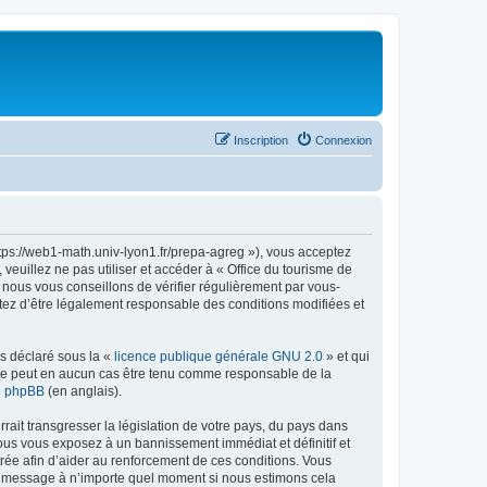
Inscription
Connexion
ttps://web1-math.univ-lyon1.fr/prepa-agreg »), vous acceptez
euillez ne pas utiliser et accéder à « Office du tourisme de
nous vous conseillons de vérifier régulièrement par vous-
ptez d’être légalement responsable des conditions modifiées et
ns déclaré sous la «
licence publique générale GNU 2.0
» et qui
ed ne peut en aucun cas être tenu comme responsable de la
de phpBB
(en anglais).
ait transgresser la législation de votre pays, du pays dans
vous vous exposez à un bannissement immédiat et définitif et
strée afin d’aider au renforcement de ces conditions. Vous
t et message à n’importe quel moment si nous estimons cela