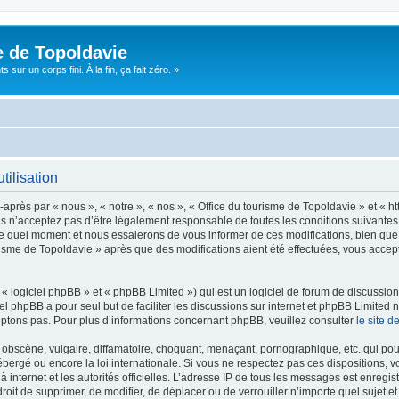
e de Topoldavie
sur un corps fini. À la fin, ça fait zéro. »
tilisation
après par « nous », « notre », « nos », « Office du tourisme de Topoldavie » et « h
 n’acceptez pas d’être légalement responsable de toutes les conditions suivantes, v
e quel moment et nous essaierons de vous informer de ces modifications, bien que 
ourisme de Topoldavie » après que des modifications aient été effectuées, vous acce
 logiciel phpBB » et « phpBB Limited ») qui est un logiciel de forum de discussio
iel phpBB a pour seul but de faciliter les discussions sur internet et phpBB Limit
ptons pas. Pour plus d’informations concernant phpBB, veuillez consulter
le site 
obscène, vulgaire, diffamatoire, choquant, menaçant, pornographique, etc. qui pourr
ébergé ou encore la loi internationale. Si vous ne respectez pas ces dispositions, 
 à internet et les autorités officielles. L’adresse IP de tous les messages est enregi
e droit de supprimer, de modifier, de déplacer ou de verrouiller n’importe quel suje