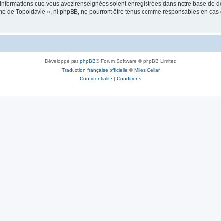
es informations que vous avez renseignées soient enregistrées dans notre base de 
isme de Topoldavie », ni phpBB, ne pourront être tenus comme responsables en cas 
Développé par
phpBB
® Forum Software © phpBB Limited
Traduction française officielle
©
Miles Cellar
Confidentialité
|
Conditions