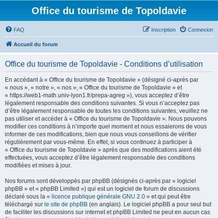
Office du tourisme de Topoldavie
FAQ
Inscription
Connexion
Accueil du forum
Office du tourisme de Topoldavie - Conditions d’utilisation
En accédant à « Office du tourisme de Topoldavie » (désigné ci-après par
« nous », « notre », « nos », « Office du tourisme de Topoldavie » et
« https://web1-math.univ-lyon1.fr/prepa-agreg »), vous acceptez d’être
légalement responsable des conditions suivantes. Si vous n’acceptez pas
d’être légalement responsable de toutes les conditions suivantes, veuillez ne
pas utiliser et accéder à « Office du tourisme de Topoldavie ». Nous pouvons
modifier ces conditions à n’importe quel moment et nous essaierons de vous
informer de ces modifications, bien que nous vous conseillons de vérifier
régulièrement par vous-même. En effet, si vous continuez à participer à
« Office du tourisme de Topoldavie » après que des modifications aient été
effectuées, vous acceptez d’être légalement responsable des conditions
modifiées et mises à jour.
Nos forums sont développés par phpBB (désignés ci-après par « logiciel
phpBB » et « phpBB Limited ») qui est un logiciel de forum de discussions
déclaré sous la «
licence publique générale GNU 2.0
» et qui peut être
téléchargé sur
le site de phpBB
(en anglais). Le logiciel phpBB a pour seul but
de faciliter les discussions sur internet et phpBB Limited ne peut en aucun cas