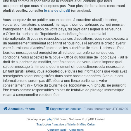
être tenu comme responsable de la conduite et du contenu que nous
acceptons et que nous n’acceptons pas. Pour plus d’informations concernant
phpBB, veuillez consulter
le site de phpBB
(en anglais).
Vous acceptez de ne publier aucun contenu à caractère abusif, obscène,
vulgaire, diffamatoire, choquant, menaçant, pornographique, etc. qui pourrait
transgresser la législation de votre pays, du pays dans lequel le serveur de
« Office du tourisme de Topoldavie » est hébergé ou encore la loi
internationale. Si vous ne respectez pas ces dispositions, vous vous exposez à
un bannissement immédiat et définitif et nous nous réservons le droit d’avertir
votre fournisseur d’accès à internet et les autorités officielles. L’adresse IP de
tous les messages est enregistrée afin d’aider au renforcement de ces
conditions. Vous acceptez le fait que « Office du tourisme de Topoldavie » ait le
droit de supprimer, de modifier, de déplacer ou de verrouiller n’importe quel
sujet et message à n’importe quel moment si nous estimons cela nécessaire.
En tant qu’utilisateur, vous acceptez que toutes les informations que vous avez
renseignées soient enregistrées dans notre base de données. Bien que ces
informations ne seront pas diffusées à une tierce partie sans votre
consentement, ni « Office du tourisme de Topoldavie », ni phpBB, ne pourront
être tenus comme responsables en cas de tentative de piratage informatique
visant à compromettre vos données.
Accueil du forum
Supprimer les cookies
Fuseau horaire sur
UTC+02:00
Développé par
phpBB
® Forum Software © phpBB Limited
Traduction française officielle
©
Miles Cellar
Confidentialité
|
Conditions