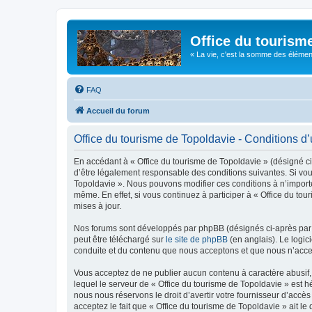
Office du tourism
« La vie, c'est la somme des éléments 
FAQ
Accueil du forum
Office du tourisme de Topoldavie - Conditions d’u
En accédant à « Office du tourisme de Topoldavie » (désigné ci-
d’être légalement responsable des conditions suivantes. Si vous
Topoldavie ». Nous pouvons modifier ces conditions à n’import
même. En effet, si vous continuez à participer à « Office du t
mises à jour.
Nos forums sont développés par phpBB (désignés ci-après par «
peut être téléchargé sur
le site de phpBB
(en anglais). Le logic
conduite et du contenu que nous acceptons et que nous n’acce
Vous acceptez de ne publier aucun contenu à caractère abusif, 
lequel le serveur de « Office du tourisme de Topoldavie » est h
nous nous réservons le droit d’avertir votre fournisseur d’accès
acceptez le fait que « Office du tourisme de Topoldavie » ait l