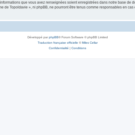
es informations que vous avez renseignées soient enregistrées dans notre base de 
isme de Topoldavie », ni phpBB, ne pourront être tenus comme responsables en cas 
Développé par
phpBB
® Forum Software © phpBB Limited
Traduction française officielle
©
Miles Cellar
Confidentialité
|
Conditions