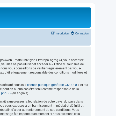
Inscription
Connexion
ttps://web1-math.univ-lyon1.fr/prepa-agreg »), vous acceptez
euillez ne pas utiliser et accéder à « Office du tourisme de
nous vous conseillons de vérifier régulièrement par vous-
ptez d’être légalement responsable des conditions modifiées et
ns déclaré sous la «
licence publique générale GNU 2.0
» et qui
ed ne peut en aucun cas être tenu comme responsable de la
de phpBB
(en anglais).
ait transgresser la législation de votre pays, du pays dans
vous vous exposez à un bannissement immédiat et définitif et
strée afin d’aider au renforcement de ces conditions. Vous
t et message à n’importe quel moment si nous estimons cela