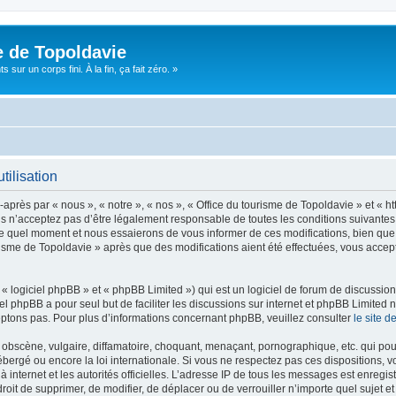
e de Topoldavie
sur un corps fini. À la fin, ça fait zéro. »
tilisation
après par « nous », « notre », « nos », « Office du tourisme de Topoldavie » et « h
 n’acceptez pas d’être légalement responsable de toutes les conditions suivantes, v
e quel moment et nous essaierons de vous informer de ces modifications, bien que 
ourisme de Topoldavie » après que des modifications aient été effectuées, vous acce
 logiciel phpBB » et « phpBB Limited ») qui est un logiciel de forum de discussio
iel phpBB a pour seul but de faciliter les discussions sur internet et phpBB Limit
ptons pas. Pour plus d’informations concernant phpBB, veuillez consulter
le site 
obscène, vulgaire, diffamatoire, choquant, menaçant, pornographique, etc. qui pourr
ébergé ou encore la loi internationale. Si vous ne respectez pas ces dispositions, 
 à internet et les autorités officielles. L’adresse IP de tous les messages est enregi
e droit de supprimer, de modifier, de déplacer ou de verrouiller n’importe quel suje