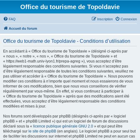
Office du tourisme de Topoldavie
FAQ
Inscription
Connexion
Accueil du forum
Office du tourisme de Topoldavie - Conditions d’utilisation
En accédant à « Office du tourisme de Topoldavie » (désigné ci-après par
« nous », « notre », « nos », « Office du tourisme de Topoldavie » et
« https://web1-math.univ-lyon1.fr/prepa-agreg »), vous acceptez d’être
légalement responsable des conditions suivantes. Si vous n’acceptez pas
d’être légalement responsable de toutes les conditions suivantes, veuillez ne
pas utiliser et accéder à « Office du tourisme de Topoldavie ». Nous pouvons
modifier ces conditions à n’importe quel moment et nous essaierons de vous
informer de ces modifications, bien que nous vous conseillons de vérifier
régulièrement par vous-même. En effet, si vous continuez à participer à
« Office du tourisme de Topoldavie » après que des modifications aient été
effectuées, vous acceptez d’être légalement responsable des conditions
modifiées et mises à jour.
Nos forums sont développés par phpBB (désignés ci-après par « logiciel
phpBB » et « phpBB Limited ») qui est un logiciel de forum de discussions
déclaré sous la «
licence publique générale GNU 2.0
» et qui peut être
téléchargé sur
le site de phpBB
(en anglais). Le logiciel phpBB a pour seul but
de faciliter les discussions sur internet et phpBB Limited ne peut en aucun cas