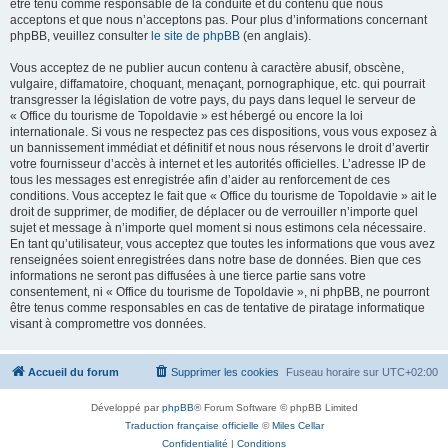
être tenu comme responsable de la conduite et du contenu que nous
acceptons et que nous n’acceptons pas. Pour plus d’informations concernant
phpBB, veuillez consulter
le site de phpBB
(en anglais).
Vous acceptez de ne publier aucun contenu à caractère abusif, obscène,
vulgaire, diffamatoire, choquant, menaçant, pornographique, etc. qui pourrait
transgresser la législation de votre pays, du pays dans lequel le serveur de
« Office du tourisme de Topoldavie » est hébergé ou encore la loi
internationale. Si vous ne respectez pas ces dispositions, vous vous exposez à
un bannissement immédiat et définitif et nous nous réservons le droit d’avertir
votre fournisseur d’accès à internet et les autorités officielles. L’adresse IP de
tous les messages est enregistrée afin d’aider au renforcement de ces
conditions. Vous acceptez le fait que « Office du tourisme de Topoldavie » ait le
droit de supprimer, de modifier, de déplacer ou de verrouiller n’importe quel
sujet et message à n’importe quel moment si nous estimons cela nécessaire.
En tant qu’utilisateur, vous acceptez que toutes les informations que vous avez
renseignées soient enregistrées dans notre base de données. Bien que ces
informations ne seront pas diffusées à une tierce partie sans votre
consentement, ni « Office du tourisme de Topoldavie », ni phpBB, ne pourront
être tenus comme responsables en cas de tentative de piratage informatique
visant à compromettre vos données.
Accueil du forum
Supprimer les cookies
Fuseau horaire sur
UTC+02:00
Développé par
phpBB
® Forum Software © phpBB Limited
Traduction française officielle
©
Miles Cellar
Confidentialité
|
Conditions