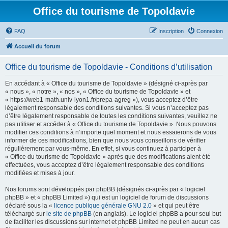
Office du tourisme de Topoldavie
FAQ
Inscription
Connexion
Accueil du forum
Office du tourisme de Topoldavie - Conditions d’utilisation
En accédant à « Office du tourisme de Topoldavie » (désigné ci-après par
« nous », « notre », « nos », « Office du tourisme de Topoldavie » et
« https://web1-math.univ-lyon1.fr/prepa-agreg »), vous acceptez d’être
légalement responsable des conditions suivantes. Si vous n’acceptez pas
d’être légalement responsable de toutes les conditions suivantes, veuillez ne
pas utiliser et accéder à « Office du tourisme de Topoldavie ». Nous pouvons
modifier ces conditions à n’importe quel moment et nous essaierons de vous
informer de ces modifications, bien que nous vous conseillons de vérifier
régulièrement par vous-même. En effet, si vous continuez à participer à
« Office du tourisme de Topoldavie » après que des modifications aient été
effectuées, vous acceptez d’être légalement responsable des conditions
modifiées et mises à jour.
Nos forums sont développés par phpBB (désignés ci-après par « logiciel
phpBB » et « phpBB Limited ») qui est un logiciel de forum de discussions
déclaré sous la «
licence publique générale GNU 2.0
» et qui peut être
téléchargé sur
le site de phpBB
(en anglais). Le logiciel phpBB a pour seul but
de faciliter les discussions sur internet et phpBB Limited ne peut en aucun cas