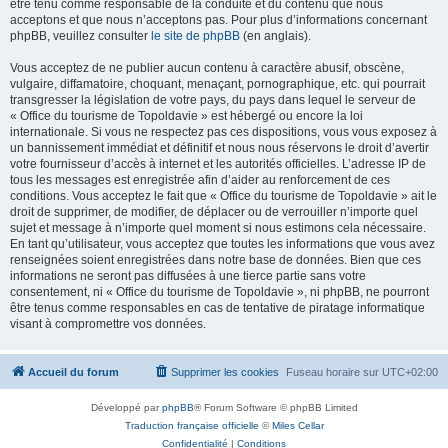
être tenu comme responsable de la conduite et du contenu que nous
acceptons et que nous n’acceptons pas. Pour plus d’informations concernant
phpBB, veuillez consulter
le site de phpBB
(en anglais).
Vous acceptez de ne publier aucun contenu à caractère abusif, obscène,
vulgaire, diffamatoire, choquant, menaçant, pornographique, etc. qui pourrait
transgresser la législation de votre pays, du pays dans lequel le serveur de
« Office du tourisme de Topoldavie » est hébergé ou encore la loi
internationale. Si vous ne respectez pas ces dispositions, vous vous exposez à
un bannissement immédiat et définitif et nous nous réservons le droit d’avertir
votre fournisseur d’accès à internet et les autorités officielles. L’adresse IP de
tous les messages est enregistrée afin d’aider au renforcement de ces
conditions. Vous acceptez le fait que « Office du tourisme de Topoldavie » ait le
droit de supprimer, de modifier, de déplacer ou de verrouiller n’importe quel
sujet et message à n’importe quel moment si nous estimons cela nécessaire.
En tant qu’utilisateur, vous acceptez que toutes les informations que vous avez
renseignées soient enregistrées dans notre base de données. Bien que ces
informations ne seront pas diffusées à une tierce partie sans votre
consentement, ni « Office du tourisme de Topoldavie », ni phpBB, ne pourront
être tenus comme responsables en cas de tentative de piratage informatique
visant à compromettre vos données.
Accueil du forum
Supprimer les cookies
Fuseau horaire sur
UTC+02:00
Développé par
phpBB
® Forum Software © phpBB Limited
Traduction française officielle
©
Miles Cellar
Confidentialité
|
Conditions