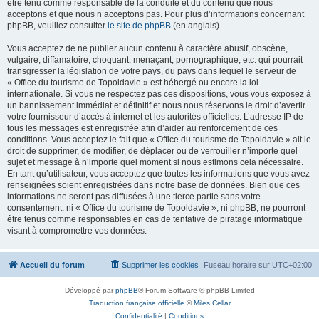
être tenu comme responsable de la conduite et du contenu que nous
acceptons et que nous n’acceptons pas. Pour plus d’informations concernant
phpBB, veuillez consulter
le site de phpBB
(en anglais).
Vous acceptez de ne publier aucun contenu à caractère abusif, obscène,
vulgaire, diffamatoire, choquant, menaçant, pornographique, etc. qui pourrait
transgresser la législation de votre pays, du pays dans lequel le serveur de
« Office du tourisme de Topoldavie » est hébergé ou encore la loi
internationale. Si vous ne respectez pas ces dispositions, vous vous exposez à
un bannissement immédiat et définitif et nous nous réservons le droit d’avertir
votre fournisseur d’accès à internet et les autorités officielles. L’adresse IP de
tous les messages est enregistrée afin d’aider au renforcement de ces
conditions. Vous acceptez le fait que « Office du tourisme de Topoldavie » ait le
droit de supprimer, de modifier, de déplacer ou de verrouiller n’importe quel
sujet et message à n’importe quel moment si nous estimons cela nécessaire.
En tant qu’utilisateur, vous acceptez que toutes les informations que vous avez
renseignées soient enregistrées dans notre base de données. Bien que ces
informations ne seront pas diffusées à une tierce partie sans votre
consentement, ni « Office du tourisme de Topoldavie », ni phpBB, ne pourront
être tenus comme responsables en cas de tentative de piratage informatique
visant à compromettre vos données.
Accueil du forum
Supprimer les cookies
Fuseau horaire sur
UTC+02:00
Développé par
phpBB
® Forum Software © phpBB Limited
Traduction française officielle
©
Miles Cellar
Confidentialité
|
Conditions