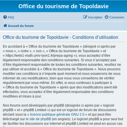
Office du tourisme de Topoldavie
FAQ
Inscription
Connexion
Accueil du forum
Office du tourisme de Topoldavie - Conditions d’utilisation
En accédant à « Office du tourisme de Topoldavie » (désigné ci-après par
« nous », « notre », « nos », « Office du tourisme de Topoldavie » et
« https://web1-math.univ-lyon1.fr/prepa-agreg »), vous acceptez d’être
légalement responsable des conditions suivantes. Si vous n’acceptez pas
d’être légalement responsable de toutes les conditions suivantes, veuillez ne
pas utiliser et accéder à « Office du tourisme de Topoldavie ». Nous pouvons
modifier ces conditions à n’importe quel moment et nous essaierons de vous
informer de ces modifications, bien que nous vous conseillons de vérifier
régulièrement par vous-même. En effet, si vous continuez à participer à
« Office du tourisme de Topoldavie » après que des modifications aient été
effectuées, vous acceptez d’être légalement responsable des conditions
modifiées et mises à jour.
Nos forums sont développés par phpBB (désignés ci-après par « logiciel
phpBB » et « phpBB Limited ») qui est un logiciel de forum de discussions
déclaré sous la «
licence publique générale GNU 2.0
» et qui peut être
téléchargé sur
le site de phpBB
(en anglais). Le logiciel phpBB a pour seul but
de faciliter les discussions sur internet et phpBB Limited ne peut en aucun cas