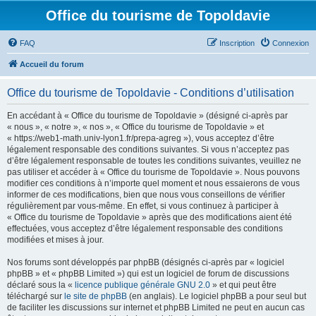
Office du tourisme de Topoldavie
FAQ
Inscription
Connexion
Accueil du forum
Office du tourisme de Topoldavie - Conditions d’utilisation
En accédant à « Office du tourisme de Topoldavie » (désigné ci-après par
« nous », « notre », « nos », « Office du tourisme de Topoldavie » et
« https://web1-math.univ-lyon1.fr/prepa-agreg »), vous acceptez d’être
légalement responsable des conditions suivantes. Si vous n’acceptez pas
d’être légalement responsable de toutes les conditions suivantes, veuillez ne
pas utiliser et accéder à « Office du tourisme de Topoldavie ». Nous pouvons
modifier ces conditions à n’importe quel moment et nous essaierons de vous
informer de ces modifications, bien que nous vous conseillons de vérifier
régulièrement par vous-même. En effet, si vous continuez à participer à
« Office du tourisme de Topoldavie » après que des modifications aient été
effectuées, vous acceptez d’être légalement responsable des conditions
modifiées et mises à jour.
Nos forums sont développés par phpBB (désignés ci-après par « logiciel
phpBB » et « phpBB Limited ») qui est un logiciel de forum de discussions
déclaré sous la «
licence publique générale GNU 2.0
» et qui peut être
téléchargé sur
le site de phpBB
(en anglais). Le logiciel phpBB a pour seul but
de faciliter les discussions sur internet et phpBB Limited ne peut en aucun cas