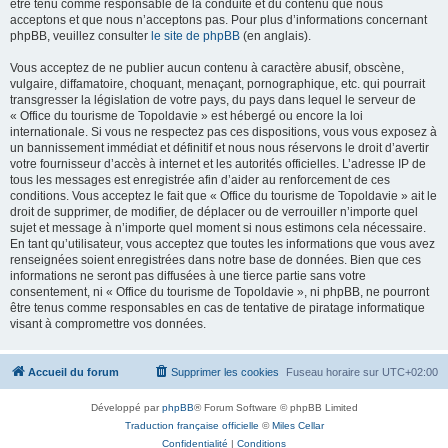
être tenu comme responsable de la conduite et du contenu que nous
acceptons et que nous n’acceptons pas. Pour plus d’informations concernant
phpBB, veuillez consulter
le site de phpBB
(en anglais).
Vous acceptez de ne publier aucun contenu à caractère abusif, obscène,
vulgaire, diffamatoire, choquant, menaçant, pornographique, etc. qui pourrait
transgresser la législation de votre pays, du pays dans lequel le serveur de
« Office du tourisme de Topoldavie » est hébergé ou encore la loi
internationale. Si vous ne respectez pas ces dispositions, vous vous exposez à
un bannissement immédiat et définitif et nous nous réservons le droit d’avertir
votre fournisseur d’accès à internet et les autorités officielles. L’adresse IP de
tous les messages est enregistrée afin d’aider au renforcement de ces
conditions. Vous acceptez le fait que « Office du tourisme de Topoldavie » ait le
droit de supprimer, de modifier, de déplacer ou de verrouiller n’importe quel
sujet et message à n’importe quel moment si nous estimons cela nécessaire.
En tant qu’utilisateur, vous acceptez que toutes les informations que vous avez
renseignées soient enregistrées dans notre base de données. Bien que ces
informations ne seront pas diffusées à une tierce partie sans votre
consentement, ni « Office du tourisme de Topoldavie », ni phpBB, ne pourront
être tenus comme responsables en cas de tentative de piratage informatique
visant à compromettre vos données.
Accueil du forum
Supprimer les cookies
Fuseau horaire sur
UTC+02:00
Développé par
phpBB
® Forum Software © phpBB Limited
Traduction française officielle
©
Miles Cellar
Confidentialité
|
Conditions