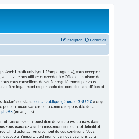
Inscription
Connexion
ttps://web1-math.univ-lyon1.fr/prepa-agreg »), vous acceptez
euillez ne pas utiliser et accéder à « Office du tourisme de
nous vous conseillons de vérifier régulièrement par vous-
ptez d’être légalement responsable des conditions modifiées et
ns déclaré sous la «
licence publique générale GNU 2.0
» et qui
ed ne peut en aucun cas être tenu comme responsable de la
de phpBB
(en anglais).
ait transgresser la législation de votre pays, du pays dans
vous vous exposez à un bannissement immédiat et définitif et
strée afin d’aider au renforcement de ces conditions. Vous
t et message à n’importe quel moment si nous estimons cela