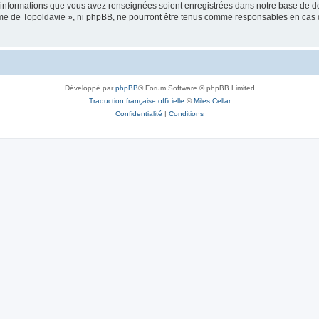
es informations que vous avez renseignées soient enregistrées dans notre base de 
isme de Topoldavie », ni phpBB, ne pourront être tenus comme responsables en cas 
Développé par
phpBB
® Forum Software © phpBB Limited
Traduction française officielle
©
Miles Cellar
Confidentialité
|
Conditions