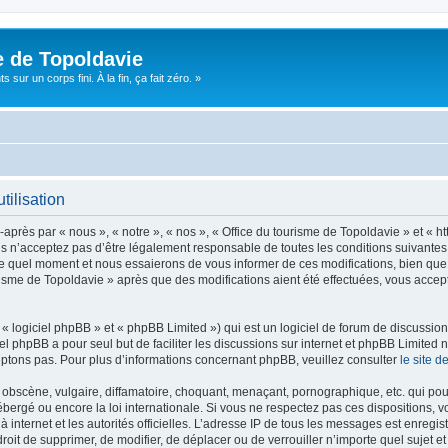
e de Topoldavie
sur un corps fini. À la fin, ça fait zéro. »
tilisation
après par « nous », « notre », « nos », « Office du tourisme de Topoldavie » et « h
 n’acceptez pas d’être légalement responsable de toutes les conditions suivantes, v
e quel moment et nous essaierons de vous informer de ces modifications, bien que 
ourisme de Topoldavie » après que des modifications aient été effectuées, vous acce
 logiciel phpBB » et « phpBB Limited ») qui est un logiciel de forum de discussio
iel phpBB a pour seul but de faciliter les discussions sur internet et phpBB Limit
ptons pas. Pour plus d’informations concernant phpBB, veuillez consulter
le site 
obscène, vulgaire, diffamatoire, choquant, menaçant, pornographique, etc. qui pourr
ébergé ou encore la loi internationale. Si vous ne respectez pas ces dispositions, 
 à internet et les autorités officielles. L’adresse IP de tous les messages est enregi
e droit de supprimer, de modifier, de déplacer ou de verrouiller n’importe quel suje