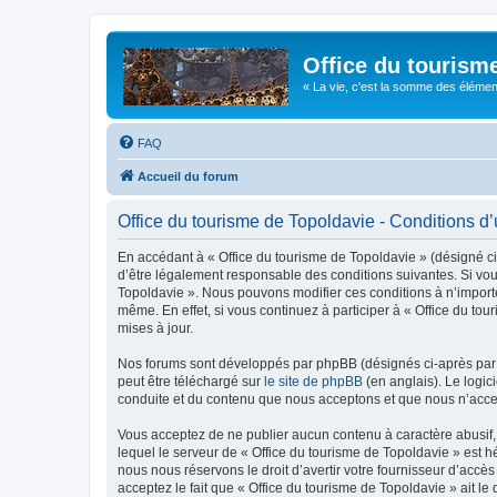
Office du tourism
« La vie, c'est la somme des éléments 
FAQ
Accueil du forum
Office du tourisme de Topoldavie - Conditions d’u
En accédant à « Office du tourisme de Topoldavie » (désigné ci-
d’être légalement responsable des conditions suivantes. Si vous
Topoldavie ». Nous pouvons modifier ces conditions à n’import
même. En effet, si vous continuez à participer à « Office du t
mises à jour.
Nos forums sont développés par phpBB (désignés ci-après par «
peut être téléchargé sur
le site de phpBB
(en anglais). Le logic
conduite et du contenu que nous acceptons et que nous n’acce
Vous acceptez de ne publier aucun contenu à caractère abusif, 
lequel le serveur de « Office du tourisme de Topoldavie » est h
nous nous réservons le droit d’avertir votre fournisseur d’accès
acceptez le fait que « Office du tourisme de Topoldavie » ait l