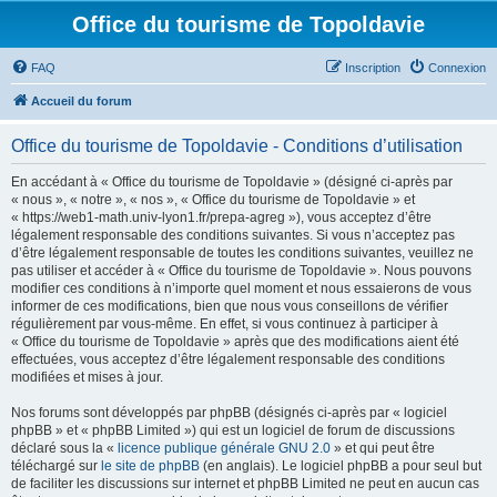
Office du tourisme de Topoldavie
FAQ
Inscription
Connexion
Accueil du forum
Office du tourisme de Topoldavie - Conditions d’utilisation
En accédant à « Office du tourisme de Topoldavie » (désigné ci-après par
« nous », « notre », « nos », « Office du tourisme de Topoldavie » et
« https://web1-math.univ-lyon1.fr/prepa-agreg »), vous acceptez d’être
légalement responsable des conditions suivantes. Si vous n’acceptez pas
d’être légalement responsable de toutes les conditions suivantes, veuillez ne
pas utiliser et accéder à « Office du tourisme de Topoldavie ». Nous pouvons
modifier ces conditions à n’importe quel moment et nous essaierons de vous
informer de ces modifications, bien que nous vous conseillons de vérifier
régulièrement par vous-même. En effet, si vous continuez à participer à
« Office du tourisme de Topoldavie » après que des modifications aient été
effectuées, vous acceptez d’être légalement responsable des conditions
modifiées et mises à jour.
Nos forums sont développés par phpBB (désignés ci-après par « logiciel
phpBB » et « phpBB Limited ») qui est un logiciel de forum de discussions
déclaré sous la «
licence publique générale GNU 2.0
» et qui peut être
téléchargé sur
le site de phpBB
(en anglais). Le logiciel phpBB a pour seul but
de faciliter les discussions sur internet et phpBB Limited ne peut en aucun cas