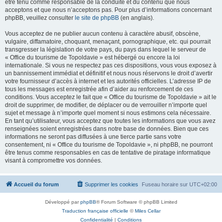
être tenu comme responsable de la conduite et du contenu que nous
acceptons et que nous n’acceptons pas. Pour plus d’informations concernant
phpBB, veuillez consulter
le site de phpBB
(en anglais).
Vous acceptez de ne publier aucun contenu à caractère abusif, obscène,
vulgaire, diffamatoire, choquant, menaçant, pornographique, etc. qui pourrait
transgresser la législation de votre pays, du pays dans lequel le serveur de
« Office du tourisme de Topoldavie » est hébergé ou encore la loi
internationale. Si vous ne respectez pas ces dispositions, vous vous exposez à
un bannissement immédiat et définitif et nous nous réservons le droit d’avertir
votre fournisseur d’accès à internet et les autorités officielles. L’adresse IP de
tous les messages est enregistrée afin d’aider au renforcement de ces
conditions. Vous acceptez le fait que « Office du tourisme de Topoldavie » ait le
droit de supprimer, de modifier, de déplacer ou de verrouiller n’importe quel
sujet et message à n’importe quel moment si nous estimons cela nécessaire.
En tant qu’utilisateur, vous acceptez que toutes les informations que vous avez
renseignées soient enregistrées dans notre base de données. Bien que ces
informations ne seront pas diffusées à une tierce partie sans votre
consentement, ni « Office du tourisme de Topoldavie », ni phpBB, ne pourront
être tenus comme responsables en cas de tentative de piratage informatique
visant à compromettre vos données.
Accueil du forum
Supprimer les cookies
Fuseau horaire sur
UTC+02:00
Développé par
phpBB
® Forum Software © phpBB Limited
Traduction française officielle
©
Miles Cellar
Confidentialité
|
Conditions