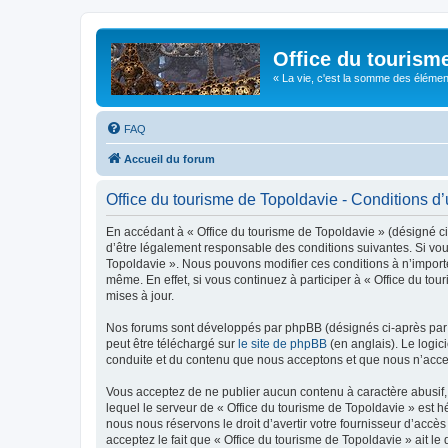
Office du tourism
« La vie, c'est la somme des éléments 
FAQ
Accueil du forum
Office du tourisme de Topoldavie - Conditions d’u
En accédant à « Office du tourisme de Topoldavie » (désigné ci-
d’être légalement responsable des conditions suivantes. Si vous
Topoldavie ». Nous pouvons modifier ces conditions à n’import
même. En effet, si vous continuez à participer à « Office du t
mises à jour.
Nos forums sont développés par phpBB (désignés ci-après par «
peut être téléchargé sur
le site de phpBB
(en anglais). Le logic
conduite et du contenu que nous acceptons et que nous n’acce
Vous acceptez de ne publier aucun contenu à caractère abusif, 
lequel le serveur de « Office du tourisme de Topoldavie » est h
nous nous réservons le droit d’avertir votre fournisseur d’accès
acceptez le fait que « Office du tourisme de Topoldavie » ait l