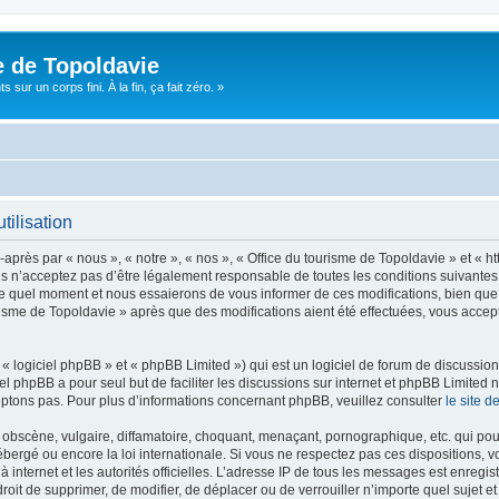
e de Topoldavie
sur un corps fini. À la fin, ça fait zéro. »
tilisation
après par « nous », « notre », « nos », « Office du tourisme de Topoldavie » et « h
 n’acceptez pas d’être légalement responsable de toutes les conditions suivantes, v
e quel moment et nous essaierons de vous informer de ces modifications, bien que 
ourisme de Topoldavie » après que des modifications aient été effectuées, vous acce
 logiciel phpBB » et « phpBB Limited ») qui est un logiciel de forum de discussio
iel phpBB a pour seul but de faciliter les discussions sur internet et phpBB Limit
ptons pas. Pour plus d’informations concernant phpBB, veuillez consulter
le site 
obscène, vulgaire, diffamatoire, choquant, menaçant, pornographique, etc. qui pourr
ébergé ou encore la loi internationale. Si vous ne respectez pas ces dispositions, 
 à internet et les autorités officielles. L’adresse IP de tous les messages est enregi
e droit de supprimer, de modifier, de déplacer ou de verrouiller n’importe quel suje