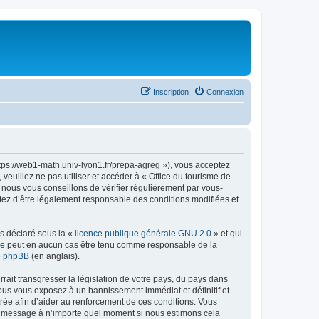
Inscription
Connexion
ttps://web1-math.univ-lyon1.fr/prepa-agreg »), vous acceptez
euillez ne pas utiliser et accéder à « Office du tourisme de
nous vous conseillons de vérifier régulièrement par vous-
ptez d’être légalement responsable des conditions modifiées et
ns déclaré sous la «
licence publique générale GNU 2.0
» et qui
ed ne peut en aucun cas être tenu comme responsable de la
de phpBB
(en anglais).
ait transgresser la législation de votre pays, du pays dans
vous vous exposez à un bannissement immédiat et définitif et
strée afin d’aider au renforcement de ces conditions. Vous
t et message à n’importe quel moment si nous estimons cela