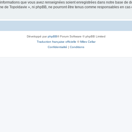
es informations que vous avez renseignées soient enregistrées dans notre base de 
isme de Topoldavie », ni phpBB, ne pourront être tenus comme responsables en cas 
Développé par
phpBB
® Forum Software © phpBB Limited
Traduction française officielle
©
Miles Cellar
Confidentialité
|
Conditions