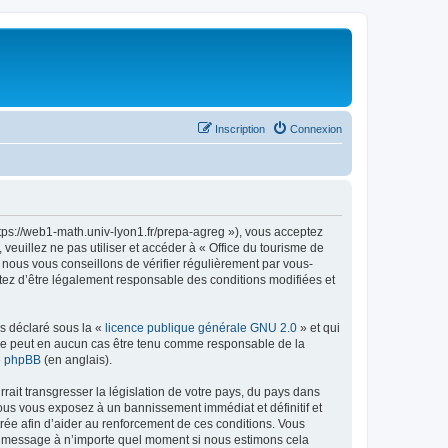
Inscription
Connexion
ttps://web1-math.univ-lyon1.fr/prepa-agreg »), vous acceptez
euillez ne pas utiliser et accéder à « Office du tourisme de
nous vous conseillons de vérifier régulièrement par vous-
ptez d’être légalement responsable des conditions modifiées et
ns déclaré sous la «
licence publique générale GNU 2.0
» et qui
ed ne peut en aucun cas être tenu comme responsable de la
de phpBB
(en anglais).
ait transgresser la législation de votre pays, du pays dans
vous vous exposez à un bannissement immédiat et définitif et
strée afin d’aider au renforcement de ces conditions. Vous
t et message à n’importe quel moment si nous estimons cela