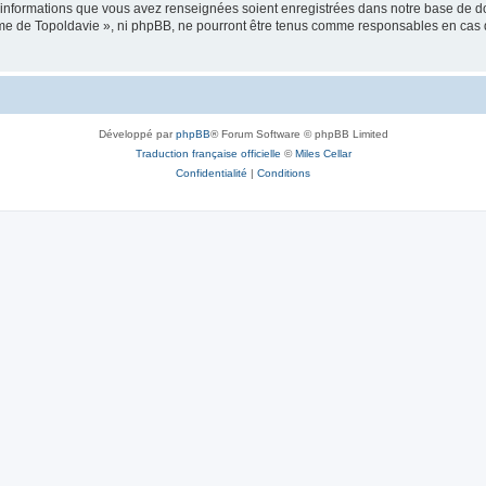
es informations que vous avez renseignées soient enregistrées dans notre base de 
isme de Topoldavie », ni phpBB, ne pourront être tenus comme responsables en cas 
Développé par
phpBB
® Forum Software © phpBB Limited
Traduction française officielle
©
Miles Cellar
Confidentialité
|
Conditions