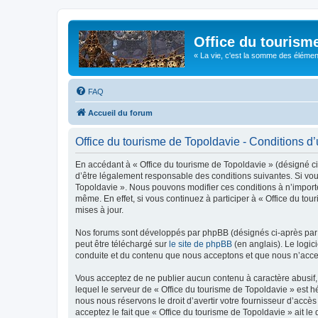
Office du tourism
« La vie, c'est la somme des éléments 
FAQ
Accueil du forum
Office du tourisme de Topoldavie - Conditions d’u
En accédant à « Office du tourisme de Topoldavie » (désigné ci-
d’être légalement responsable des conditions suivantes. Si vous
Topoldavie ». Nous pouvons modifier ces conditions à n’import
même. En effet, si vous continuez à participer à « Office du t
mises à jour.
Nos forums sont développés par phpBB (désignés ci-après par «
peut être téléchargé sur
le site de phpBB
(en anglais). Le logic
conduite et du contenu que nous acceptons et que nous n’acce
Vous acceptez de ne publier aucun contenu à caractère abusif, 
lequel le serveur de « Office du tourisme de Topoldavie » est h
nous nous réservons le droit d’avertir votre fournisseur d’accès
acceptez le fait que « Office du tourisme de Topoldavie » ait l