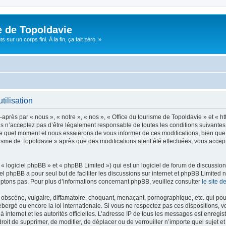
e de Topoldavie
sur un corps fini. À la fin, ça fait zéro. »
tilisation
après par « nous », « notre », « nos », « Office du tourisme de Topoldavie » et « h
 n’acceptez pas d’être légalement responsable de toutes les conditions suivantes, v
e quel moment et nous essaierons de vous informer de ces modifications, bien que 
ourisme de Topoldavie » après que des modifications aient été effectuées, vous acce
 logiciel phpBB » et « phpBB Limited ») qui est un logiciel de forum de discussio
iel phpBB a pour seul but de faciliter les discussions sur internet et phpBB Limit
ptons pas. Pour plus d’informations concernant phpBB, veuillez consulter
le site 
obscène, vulgaire, diffamatoire, choquant, menaçant, pornographique, etc. qui pourr
ébergé ou encore la loi internationale. Si vous ne respectez pas ces dispositions, 
 à internet et les autorités officielles. L’adresse IP de tous les messages est enregi
e droit de supprimer, de modifier, de déplacer ou de verrouiller n’importe quel suje