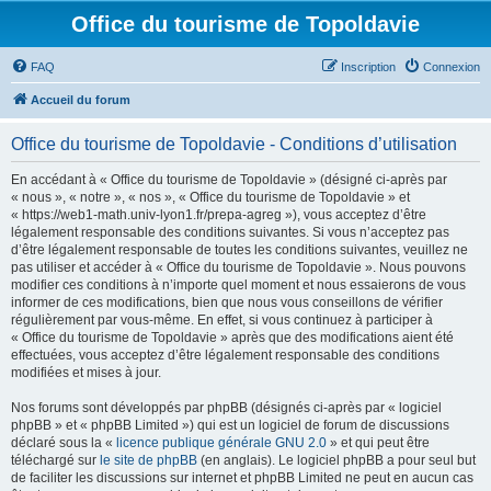
Office du tourisme de Topoldavie
FAQ
Inscription
Connexion
Accueil du forum
Office du tourisme de Topoldavie - Conditions d’utilisation
En accédant à « Office du tourisme de Topoldavie » (désigné ci-après par
« nous », « notre », « nos », « Office du tourisme de Topoldavie » et
« https://web1-math.univ-lyon1.fr/prepa-agreg »), vous acceptez d’être
légalement responsable des conditions suivantes. Si vous n’acceptez pas
d’être légalement responsable de toutes les conditions suivantes, veuillez ne
pas utiliser et accéder à « Office du tourisme de Topoldavie ». Nous pouvons
modifier ces conditions à n’importe quel moment et nous essaierons de vous
informer de ces modifications, bien que nous vous conseillons de vérifier
régulièrement par vous-même. En effet, si vous continuez à participer à
« Office du tourisme de Topoldavie » après que des modifications aient été
effectuées, vous acceptez d’être légalement responsable des conditions
modifiées et mises à jour.
Nos forums sont développés par phpBB (désignés ci-après par « logiciel
phpBB » et « phpBB Limited ») qui est un logiciel de forum de discussions
déclaré sous la «
licence publique générale GNU 2.0
» et qui peut être
téléchargé sur
le site de phpBB
(en anglais). Le logiciel phpBB a pour seul but
de faciliter les discussions sur internet et phpBB Limited ne peut en aucun cas