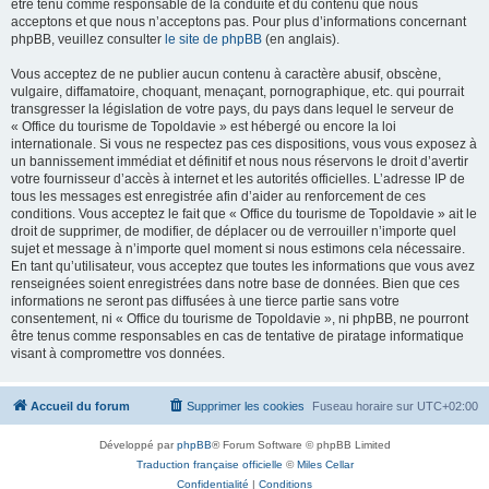
être tenu comme responsable de la conduite et du contenu que nous
acceptons et que nous n’acceptons pas. Pour plus d’informations concernant
phpBB, veuillez consulter
le site de phpBB
(en anglais).
Vous acceptez de ne publier aucun contenu à caractère abusif, obscène,
vulgaire, diffamatoire, choquant, menaçant, pornographique, etc. qui pourrait
transgresser la législation de votre pays, du pays dans lequel le serveur de
« Office du tourisme de Topoldavie » est hébergé ou encore la loi
internationale. Si vous ne respectez pas ces dispositions, vous vous exposez à
un bannissement immédiat et définitif et nous nous réservons le droit d’avertir
votre fournisseur d’accès à internet et les autorités officielles. L’adresse IP de
tous les messages est enregistrée afin d’aider au renforcement de ces
conditions. Vous acceptez le fait que « Office du tourisme de Topoldavie » ait le
droit de supprimer, de modifier, de déplacer ou de verrouiller n’importe quel
sujet et message à n’importe quel moment si nous estimons cela nécessaire.
En tant qu’utilisateur, vous acceptez que toutes les informations que vous avez
renseignées soient enregistrées dans notre base de données. Bien que ces
informations ne seront pas diffusées à une tierce partie sans votre
consentement, ni « Office du tourisme de Topoldavie », ni phpBB, ne pourront
être tenus comme responsables en cas de tentative de piratage informatique
visant à compromettre vos données.
Accueil du forum
Supprimer les cookies
Fuseau horaire sur
UTC+02:00
Développé par
phpBB
® Forum Software © phpBB Limited
Traduction française officielle
©
Miles Cellar
Confidentialité
|
Conditions