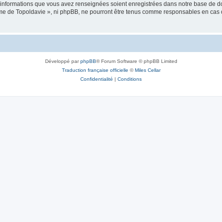
es informations que vous avez renseignées soient enregistrées dans notre base de 
isme de Topoldavie », ni phpBB, ne pourront être tenus comme responsables en cas 
Développé par
phpBB
® Forum Software © phpBB Limited
Traduction française officielle
©
Miles Cellar
Confidentialité
|
Conditions