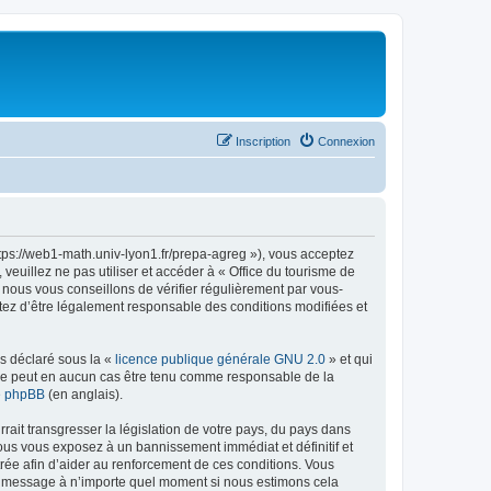
Inscription
Connexion
ttps://web1-math.univ-lyon1.fr/prepa-agreg »), vous acceptez
euillez ne pas utiliser et accéder à « Office du tourisme de
nous vous conseillons de vérifier régulièrement par vous-
ptez d’être légalement responsable des conditions modifiées et
ns déclaré sous la «
licence publique générale GNU 2.0
» et qui
ed ne peut en aucun cas être tenu comme responsable de la
de phpBB
(en anglais).
ait transgresser la législation de votre pays, du pays dans
vous vous exposez à un bannissement immédiat et définitif et
strée afin d’aider au renforcement de ces conditions. Vous
t et message à n’importe quel moment si nous estimons cela