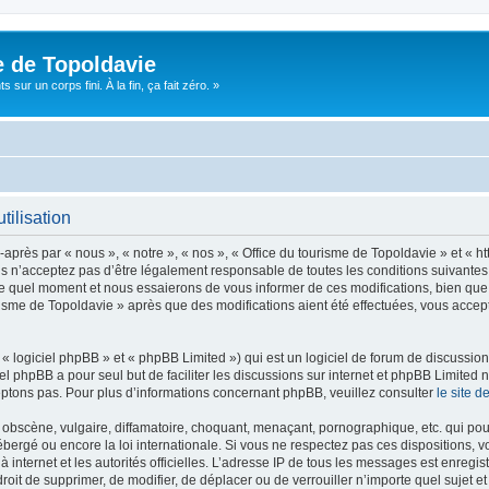
e de Topoldavie
sur un corps fini. À la fin, ça fait zéro. »
tilisation
après par « nous », « notre », « nos », « Office du tourisme de Topoldavie » et « h
 n’acceptez pas d’être légalement responsable de toutes les conditions suivantes, v
e quel moment et nous essaierons de vous informer de ces modifications, bien que 
ourisme de Topoldavie » après que des modifications aient été effectuées, vous acce
 logiciel phpBB » et « phpBB Limited ») qui est un logiciel de forum de discussio
iel phpBB a pour seul but de faciliter les discussions sur internet et phpBB Limit
ptons pas. Pour plus d’informations concernant phpBB, veuillez consulter
le site 
obscène, vulgaire, diffamatoire, choquant, menaçant, pornographique, etc. qui pourr
ébergé ou encore la loi internationale. Si vous ne respectez pas ces dispositions, 
 à internet et les autorités officielles. L’adresse IP de tous les messages est enregi
e droit de supprimer, de modifier, de déplacer ou de verrouiller n’importe quel suje