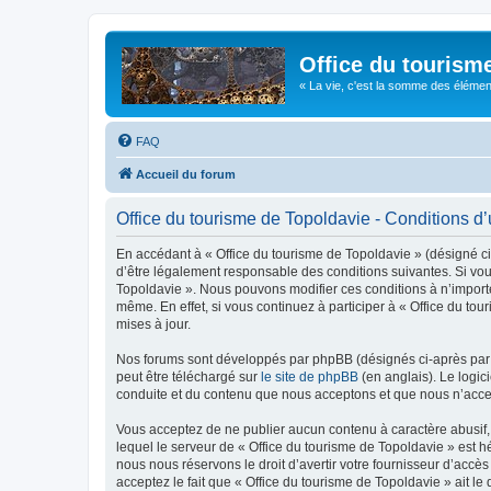
Office du tourism
« La vie, c'est la somme des éléments 
FAQ
Accueil du forum
Office du tourisme de Topoldavie - Conditions d’u
En accédant à « Office du tourisme de Topoldavie » (désigné ci-
d’être légalement responsable des conditions suivantes. Si vous
Topoldavie ». Nous pouvons modifier ces conditions à n’import
même. En effet, si vous continuez à participer à « Office du t
mises à jour.
Nos forums sont développés par phpBB (désignés ci-après par «
peut être téléchargé sur
le site de phpBB
(en anglais). Le logic
conduite et du contenu que nous acceptons et que nous n’acce
Vous acceptez de ne publier aucun contenu à caractère abusif, 
lequel le serveur de « Office du tourisme de Topoldavie » est h
nous nous réservons le droit d’avertir votre fournisseur d’accès
acceptez le fait que « Office du tourisme de Topoldavie » ait l