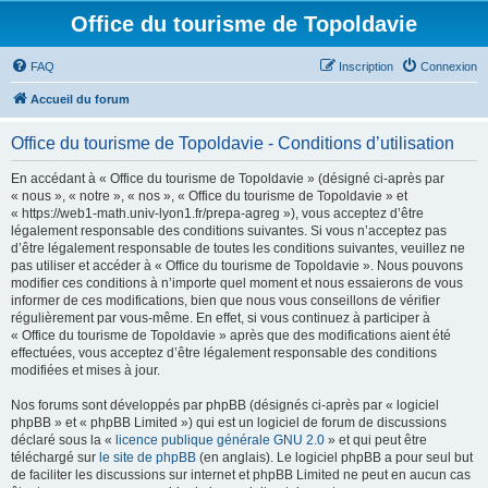
Office du tourisme de Topoldavie
FAQ
Inscription
Connexion
Accueil du forum
Office du tourisme de Topoldavie - Conditions d’utilisation
En accédant à « Office du tourisme de Topoldavie » (désigné ci-après par
« nous », « notre », « nos », « Office du tourisme de Topoldavie » et
« https://web1-math.univ-lyon1.fr/prepa-agreg »), vous acceptez d’être
légalement responsable des conditions suivantes. Si vous n’acceptez pas
d’être légalement responsable de toutes les conditions suivantes, veuillez ne
pas utiliser et accéder à « Office du tourisme de Topoldavie ». Nous pouvons
modifier ces conditions à n’importe quel moment et nous essaierons de vous
informer de ces modifications, bien que nous vous conseillons de vérifier
régulièrement par vous-même. En effet, si vous continuez à participer à
« Office du tourisme de Topoldavie » après que des modifications aient été
effectuées, vous acceptez d’être légalement responsable des conditions
modifiées et mises à jour.
Nos forums sont développés par phpBB (désignés ci-après par « logiciel
phpBB » et « phpBB Limited ») qui est un logiciel de forum de discussions
déclaré sous la «
licence publique générale GNU 2.0
» et qui peut être
téléchargé sur
le site de phpBB
(en anglais). Le logiciel phpBB a pour seul but
de faciliter les discussions sur internet et phpBB Limited ne peut en aucun cas