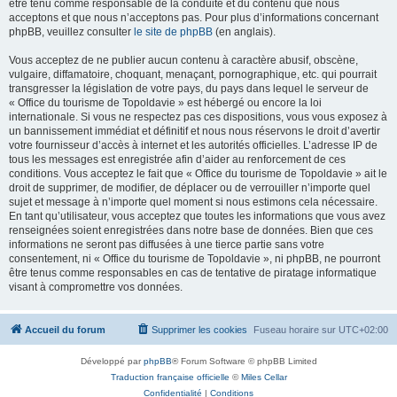
être tenu comme responsable de la conduite et du contenu que nous
acceptons et que nous n’acceptons pas. Pour plus d’informations concernant
phpBB, veuillez consulter
le site de phpBB
(en anglais).
Vous acceptez de ne publier aucun contenu à caractère abusif, obscène,
vulgaire, diffamatoire, choquant, menaçant, pornographique, etc. qui pourrait
transgresser la législation de votre pays, du pays dans lequel le serveur de
« Office du tourisme de Topoldavie » est hébergé ou encore la loi
internationale. Si vous ne respectez pas ces dispositions, vous vous exposez à
un bannissement immédiat et définitif et nous nous réservons le droit d’avertir
votre fournisseur d’accès à internet et les autorités officielles. L’adresse IP de
tous les messages est enregistrée afin d’aider au renforcement de ces
conditions. Vous acceptez le fait que « Office du tourisme de Topoldavie » ait le
droit de supprimer, de modifier, de déplacer ou de verrouiller n’importe quel
sujet et message à n’importe quel moment si nous estimons cela nécessaire.
En tant qu’utilisateur, vous acceptez que toutes les informations que vous avez
renseignées soient enregistrées dans notre base de données. Bien que ces
informations ne seront pas diffusées à une tierce partie sans votre
consentement, ni « Office du tourisme de Topoldavie », ni phpBB, ne pourront
être tenus comme responsables en cas de tentative de piratage informatique
visant à compromettre vos données.
Accueil du forum
Supprimer les cookies
Fuseau horaire sur
UTC+02:00
Développé par
phpBB
® Forum Software © phpBB Limited
Traduction française officielle
©
Miles Cellar
Confidentialité
|
Conditions