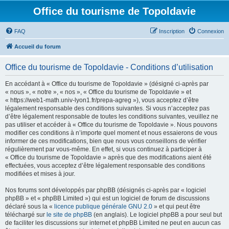
Office du tourisme de Topoldavie
FAQ
Inscription
Connexion
Accueil du forum
Office du tourisme de Topoldavie - Conditions d’utilisation
En accédant à « Office du tourisme de Topoldavie » (désigné ci-après par
« nous », « notre », « nos », « Office du tourisme de Topoldavie » et
« https://web1-math.univ-lyon1.fr/prepa-agreg »), vous acceptez d’être
légalement responsable des conditions suivantes. Si vous n’acceptez pas
d’être légalement responsable de toutes les conditions suivantes, veuillez ne
pas utiliser et accéder à « Office du tourisme de Topoldavie ». Nous pouvons
modifier ces conditions à n’importe quel moment et nous essaierons de vous
informer de ces modifications, bien que nous vous conseillons de vérifier
régulièrement par vous-même. En effet, si vous continuez à participer à
« Office du tourisme de Topoldavie » après que des modifications aient été
effectuées, vous acceptez d’être légalement responsable des conditions
modifiées et mises à jour.
Nos forums sont développés par phpBB (désignés ci-après par « logiciel
phpBB » et « phpBB Limited ») qui est un logiciel de forum de discussions
déclaré sous la «
licence publique générale GNU 2.0
» et qui peut être
téléchargé sur
le site de phpBB
(en anglais). Le logiciel phpBB a pour seul but
de faciliter les discussions sur internet et phpBB Limited ne peut en aucun cas