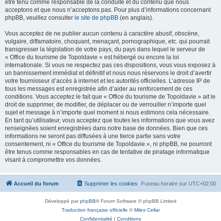
être tenu comme responsable de la conduite et du contenu que nous
acceptons et que nous n’acceptons pas. Pour plus d’informations concernant
phpBB, veuillez consulter
le site de phpBB
(en anglais).
Vous acceptez de ne publier aucun contenu à caractère abusif, obscène,
vulgaire, diffamatoire, choquant, menaçant, pornographique, etc. qui pourrait
transgresser la législation de votre pays, du pays dans lequel le serveur de
« Office du tourisme de Topoldavie » est hébergé ou encore la loi
internationale. Si vous ne respectez pas ces dispositions, vous vous exposez à
un bannissement immédiat et définitif et nous nous réservons le droit d’avertir
votre fournisseur d’accès à internet et les autorités officielles. L’adresse IP de
tous les messages est enregistrée afin d’aider au renforcement de ces
conditions. Vous acceptez le fait que « Office du tourisme de Topoldavie » ait le
droit de supprimer, de modifier, de déplacer ou de verrouiller n’importe quel
sujet et message à n’importe quel moment si nous estimons cela nécessaire.
En tant qu’utilisateur, vous acceptez que toutes les informations que vous avez
renseignées soient enregistrées dans notre base de données. Bien que ces
informations ne seront pas diffusées à une tierce partie sans votre
consentement, ni « Office du tourisme de Topoldavie », ni phpBB, ne pourront
être tenus comme responsables en cas de tentative de piratage informatique
visant à compromettre vos données.
Accueil du forum
Supprimer les cookies
Fuseau horaire sur
UTC+02:00
Développé par
phpBB
® Forum Software © phpBB Limited
Traduction française officielle
©
Miles Cellar
Confidentialité
|
Conditions