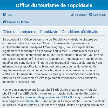
Office du tourisme de Topoldavie
FAQ
Inscription
Connexion
Accueil du forum
Office du tourisme de Topoldavie - Conditions d’utilisation
En accédant à « Office du tourisme de Topoldavie » (désigné ci-après par
« nous », « notre », « nos », « Office du tourisme de Topoldavie » et
« https://web1-math.univ-lyon1.fr/prepa-agreg »), vous acceptez d’être
légalement responsable des conditions suivantes. Si vous n’acceptez pas
d’être légalement responsable de toutes les conditions suivantes, veuillez ne
pas utiliser et accéder à « Office du tourisme de Topoldavie ». Nous pouvons
modifier ces conditions à n’importe quel moment et nous essaierons de vous
informer de ces modifications, bien que nous vous conseillons de vérifier
régulièrement par vous-même. En effet, si vous continuez à participer à
« Office du tourisme de Topoldavie » après que des modifications aient été
effectuées, vous acceptez d’être légalement responsable des conditions
modifiées et mises à jour.
Nos forums sont développés par phpBB (désignés ci-après par « logiciel
phpBB » et « phpBB Limited ») qui est un logiciel de forum de discussions
déclaré sous la «
licence publique générale GNU 2.0
» et qui peut être
téléchargé sur
le site de phpBB
(en anglais). Le logiciel phpBB a pour seul but
de faciliter les discussions sur internet et phpBB Limited ne peut en aucun cas