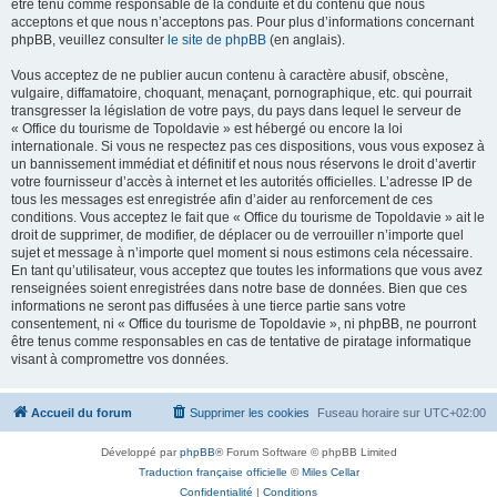
être tenu comme responsable de la conduite et du contenu que nous
acceptons et que nous n’acceptons pas. Pour plus d’informations concernant
phpBB, veuillez consulter
le site de phpBB
(en anglais).
Vous acceptez de ne publier aucun contenu à caractère abusif, obscène,
vulgaire, diffamatoire, choquant, menaçant, pornographique, etc. qui pourrait
transgresser la législation de votre pays, du pays dans lequel le serveur de
« Office du tourisme de Topoldavie » est hébergé ou encore la loi
internationale. Si vous ne respectez pas ces dispositions, vous vous exposez à
un bannissement immédiat et définitif et nous nous réservons le droit d’avertir
votre fournisseur d’accès à internet et les autorités officielles. L’adresse IP de
tous les messages est enregistrée afin d’aider au renforcement de ces
conditions. Vous acceptez le fait que « Office du tourisme de Topoldavie » ait le
droit de supprimer, de modifier, de déplacer ou de verrouiller n’importe quel
sujet et message à n’importe quel moment si nous estimons cela nécessaire.
En tant qu’utilisateur, vous acceptez que toutes les informations que vous avez
renseignées soient enregistrées dans notre base de données. Bien que ces
informations ne seront pas diffusées à une tierce partie sans votre
consentement, ni « Office du tourisme de Topoldavie », ni phpBB, ne pourront
être tenus comme responsables en cas de tentative de piratage informatique
visant à compromettre vos données.
Accueil du forum
Supprimer les cookies
Fuseau horaire sur
UTC+02:00
Développé par
phpBB
® Forum Software © phpBB Limited
Traduction française officielle
©
Miles Cellar
Confidentialité
|
Conditions