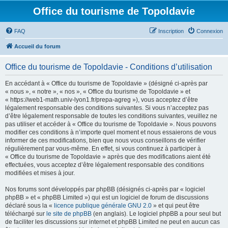
Office du tourisme de Topoldavie
FAQ
Inscription
Connexion
Accueil du forum
Office du tourisme de Topoldavie - Conditions d’utilisation
En accédant à « Office du tourisme de Topoldavie » (désigné ci-après par
« nous », « notre », « nos », « Office du tourisme de Topoldavie » et
« https://web1-math.univ-lyon1.fr/prepa-agreg »), vous acceptez d’être
légalement responsable des conditions suivantes. Si vous n’acceptez pas
d’être légalement responsable de toutes les conditions suivantes, veuillez ne
pas utiliser et accéder à « Office du tourisme de Topoldavie ». Nous pouvons
modifier ces conditions à n’importe quel moment et nous essaierons de vous
informer de ces modifications, bien que nous vous conseillons de vérifier
régulièrement par vous-même. En effet, si vous continuez à participer à
« Office du tourisme de Topoldavie » après que des modifications aient été
effectuées, vous acceptez d’être légalement responsable des conditions
modifiées et mises à jour.
Nos forums sont développés par phpBB (désignés ci-après par « logiciel
phpBB » et « phpBB Limited ») qui est un logiciel de forum de discussions
déclaré sous la «
licence publique générale GNU 2.0
» et qui peut être
téléchargé sur
le site de phpBB
(en anglais). Le logiciel phpBB a pour seul but
de faciliter les discussions sur internet et phpBB Limited ne peut en aucun cas