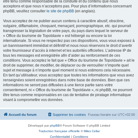
être tenu comme responsable de la conduite et du contenu que nous
acceptons et que nous n’acceptons pas. Pour plus d’informations concernant
phpBB, veuillez consulter
le site de phpBB
(en anglais).
Vous acceptez de ne publier aucun contenu à caractère abusif, obscène,
vulgaire, diffamatoire, choquant, menaçant, pornographique, etc. qui pourrait
transgresser la législation de votre pays, du pays dans lequel le serveur de
« Office du tourisme de Topoldavie » est hébergé ou encore la loi
internationale. Si vous ne respectez pas ces dispositions, vous vous exposez à
un bannissement immédiat et définitif et nous nous réservons le droit d’avertir
votre fournisseur d’accès à internet et les autorités officielles. L’adresse IP de
tous les messages est enregistrée afin d’aider au renforcement de ces
conditions. Vous acceptez le fait que « Office du tourisme de Topoldavie » ait le
droit de supprimer, de modifier, de déplacer ou de verrouiller n’importe quel
sujet et message à n’importe quel moment si nous estimons cela nécessaire.
En tant qu’utilisateur, vous acceptez que toutes les informations que vous avez
renseignées soient enregistrées dans notre base de données. Bien que ces
informations ne seront pas diffusées à une tierce partie sans votre
consentement, ni « Office du tourisme de Topoldavie », ni phpBB, ne pourront
être tenus comme responsables en cas de tentative de piratage informatique
visant à compromettre vos données.
Accueil du forum
Supprimer les cookies
Fuseau horaire sur
UTC+02:00
Développé par
phpBB
® Forum Software © phpBB Limited
Traduction française officielle
©
Miles Cellar
Confidentialité
|
Conditions