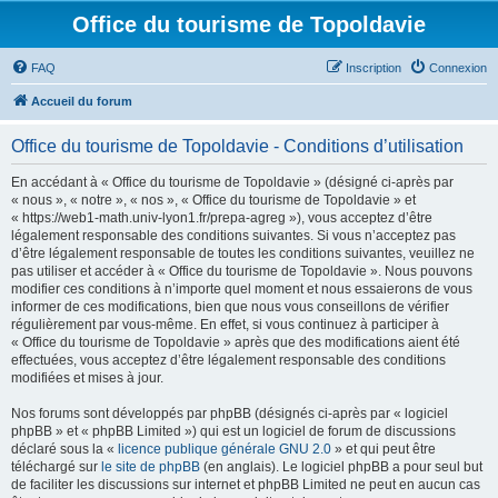
Office du tourisme de Topoldavie
FAQ
Inscription
Connexion
Accueil du forum
Office du tourisme de Topoldavie - Conditions d’utilisation
En accédant à « Office du tourisme de Topoldavie » (désigné ci-après par
« nous », « notre », « nos », « Office du tourisme de Topoldavie » et
« https://web1-math.univ-lyon1.fr/prepa-agreg »), vous acceptez d’être
légalement responsable des conditions suivantes. Si vous n’acceptez pas
d’être légalement responsable de toutes les conditions suivantes, veuillez ne
pas utiliser et accéder à « Office du tourisme de Topoldavie ». Nous pouvons
modifier ces conditions à n’importe quel moment et nous essaierons de vous
informer de ces modifications, bien que nous vous conseillons de vérifier
régulièrement par vous-même. En effet, si vous continuez à participer à
« Office du tourisme de Topoldavie » après que des modifications aient été
effectuées, vous acceptez d’être légalement responsable des conditions
modifiées et mises à jour.
Nos forums sont développés par phpBB (désignés ci-après par « logiciel
phpBB » et « phpBB Limited ») qui est un logiciel de forum de discussions
déclaré sous la «
licence publique générale GNU 2.0
» et qui peut être
téléchargé sur
le site de phpBB
(en anglais). Le logiciel phpBB a pour seul but
de faciliter les discussions sur internet et phpBB Limited ne peut en aucun cas