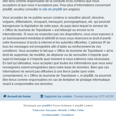
être tenu comme responsable de la conduite et du contenu que nous
acceptons et que nous n’acceptons pas. Pour plus d’informations concernant
phpBB, veuillez consulter
le site de phpBB
(en anglais).
Vous acceptez de ne publier aucun contenu à caractère abusif, obscène,
vulgaire, diffamatoire, choquant, menaçant, pornographique, etc. qui pourrait
transgresser la législation de votre pays, du pays dans lequel le serveur de
« Office du tourisme de Topoldavie » est hébergé ou encore la loi
internationale. Si vous ne respectez pas ces dispositions, vous vous exposez à
un bannissement immédiat et définitif et nous nous réservons le droit d’avertir
votre fournisseur d’accès à internet et les autorités officielles. L’adresse IP de
tous les messages est enregistrée afin d’aider au renforcement de ces
conditions. Vous acceptez le fait que « Office du tourisme de Topoldavie » ait le
droit de supprimer, de modifier, de déplacer ou de verrouiller n’importe quel
sujet et message à n’importe quel moment si nous estimons cela nécessaire.
En tant qu’utilisateur, vous acceptez que toutes les informations que vous avez
renseignées soient enregistrées dans notre base de données. Bien que ces
informations ne seront pas diffusées à une tierce partie sans votre
consentement, ni « Office du tourisme de Topoldavie », ni phpBB, ne pourront
être tenus comme responsables en cas de tentative de piratage informatique
visant à compromettre vos données.
Accueil du forum
Supprimer les cookies
Fuseau horaire sur
UTC+02:00
Développé par
phpBB
® Forum Software © phpBB Limited
Traduction française officielle
©
Miles Cellar
Confidentialité
|
Conditions