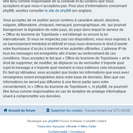
être tenu comme responsable de la conduite et du contenu que nous
acceptons et que nous n’acceptons pas. Pour plus d’informations concernant
phpBB, veuillez consulter
le site de phpBB
(en anglais).
Vous acceptez de ne publier aucun contenu à caractère abusif, obscène,
vulgaire, diffamatoire, choquant, menaçant, pornographique, etc. qui pourrait
transgresser la législation de votre pays, du pays dans lequel le serveur de
« Office du tourisme de Topoldavie » est hébergé ou encore la loi
internationale. Si vous ne respectez pas ces dispositions, vous vous exposez à
un bannissement immédiat et définitif et nous nous réservons le droit d’avertir
votre fournisseur d’accès à internet et les autorités officielles. L’adresse IP de
tous les messages est enregistrée afin d’aider au renforcement de ces
conditions. Vous acceptez le fait que « Office du tourisme de Topoldavie » ait le
droit de supprimer, de modifier, de déplacer ou de verrouiller n’importe quel
sujet et message à n’importe quel moment si nous estimons cela nécessaire.
En tant qu’utilisateur, vous acceptez que toutes les informations que vous avez
renseignées soient enregistrées dans notre base de données. Bien que ces
informations ne seront pas diffusées à une tierce partie sans votre
consentement, ni « Office du tourisme de Topoldavie », ni phpBB, ne pourront
être tenus comme responsables en cas de tentative de piratage informatique
visant à compromettre vos données.
Accueil du forum
Supprimer les cookies
Fuseau horaire sur
UTC+02:00
Développé par
phpBB
® Forum Software © phpBB Limited
Traduction française officielle
©
Miles Cellar
Confidentialité
|
Conditions