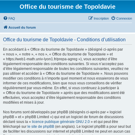
Office du tourisme de Topoldavie
FAQ
Inscription
Connexion
Accueil du forum
Office du tourisme de Topoldavie - Conditions d’utilisation
En accédant à « Office du tourisme de Topoldavie » (désigné ci-après par
« nous », « notre », « nos », « Office du tourisme de Topoldavie » et
« https://web1-math.univ-lyon1.fr/prepa-agreg »), vous acceptez d’être
légalement responsable des conditions suivantes. Si vous n’acceptez pas
d’être légalement responsable de toutes les conditions suivantes, veuillez ne
pas utiliser et accéder à « Office du tourisme de Topoldavie ». Nous pouvons
modifier ces conditions à n’importe quel moment et nous essaierons de vous
informer de ces modifications, bien que nous vous conseillons de vérifier
régulièrement par vous-même. En effet, si vous continuez à participer à
« Office du tourisme de Topoldavie » après que des modifications aient été
effectuées, vous acceptez d’être légalement responsable des conditions
modifiées et mises à jour.
Nos forums sont développés par phpBB (désignés ci-après par « logiciel
phpBB » et « phpBB Limited ») qui est un logiciel de forum de discussions
déclaré sous la «
licence publique générale GNU 2.0
» et qui peut être
téléchargé sur
le site de phpBB
(en anglais). Le logiciel phpBB a pour seul but
de faciliter les discussions sur internet et phpBB Limited ne peut en aucun cas