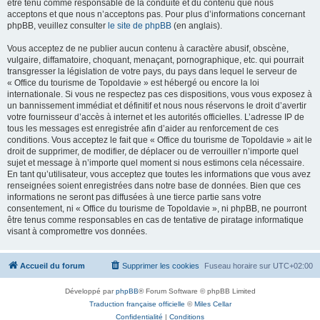
être tenu comme responsable de la conduite et du contenu que nous
acceptons et que nous n’acceptons pas. Pour plus d’informations concernant
phpBB, veuillez consulter
le site de phpBB
(en anglais).
Vous acceptez de ne publier aucun contenu à caractère abusif, obscène,
vulgaire, diffamatoire, choquant, menaçant, pornographique, etc. qui pourrait
transgresser la législation de votre pays, du pays dans lequel le serveur de
« Office du tourisme de Topoldavie » est hébergé ou encore la loi
internationale. Si vous ne respectez pas ces dispositions, vous vous exposez à
un bannissement immédiat et définitif et nous nous réservons le droit d’avertir
votre fournisseur d’accès à internet et les autorités officielles. L’adresse IP de
tous les messages est enregistrée afin d’aider au renforcement de ces
conditions. Vous acceptez le fait que « Office du tourisme de Topoldavie » ait le
droit de supprimer, de modifier, de déplacer ou de verrouiller n’importe quel
sujet et message à n’importe quel moment si nous estimons cela nécessaire.
En tant qu’utilisateur, vous acceptez que toutes les informations que vous avez
renseignées soient enregistrées dans notre base de données. Bien que ces
informations ne seront pas diffusées à une tierce partie sans votre
consentement, ni « Office du tourisme de Topoldavie », ni phpBB, ne pourront
être tenus comme responsables en cas de tentative de piratage informatique
visant à compromettre vos données.
Accueil du forum
Supprimer les cookies
Fuseau horaire sur
UTC+02:00
Développé par
phpBB
® Forum Software © phpBB Limited
Traduction française officielle
©
Miles Cellar
Confidentialité
|
Conditions