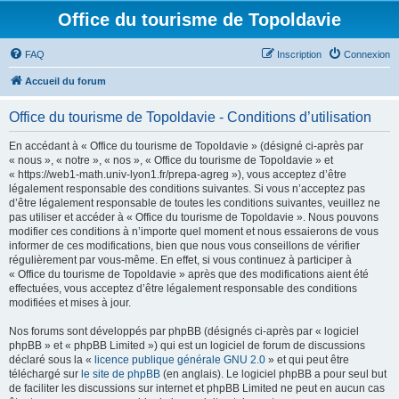
Office du tourisme de Topoldavie
FAQ
Inscription
Connexion
Accueil du forum
Office du tourisme de Topoldavie - Conditions d’utilisation
En accédant à « Office du tourisme de Topoldavie » (désigné ci-après par
« nous », « notre », « nos », « Office du tourisme de Topoldavie » et
« https://web1-math.univ-lyon1.fr/prepa-agreg »), vous acceptez d’être
légalement responsable des conditions suivantes. Si vous n’acceptez pas
d’être légalement responsable de toutes les conditions suivantes, veuillez ne
pas utiliser et accéder à « Office du tourisme de Topoldavie ». Nous pouvons
modifier ces conditions à n’importe quel moment et nous essaierons de vous
informer de ces modifications, bien que nous vous conseillons de vérifier
régulièrement par vous-même. En effet, si vous continuez à participer à
« Office du tourisme de Topoldavie » après que des modifications aient été
effectuées, vous acceptez d’être légalement responsable des conditions
modifiées et mises à jour.
Nos forums sont développés par phpBB (désignés ci-après par « logiciel
phpBB » et « phpBB Limited ») qui est un logiciel de forum de discussions
déclaré sous la «
licence publique générale GNU 2.0
» et qui peut être
téléchargé sur
le site de phpBB
(en anglais). Le logiciel phpBB a pour seul but
de faciliter les discussions sur internet et phpBB Limited ne peut en aucun cas