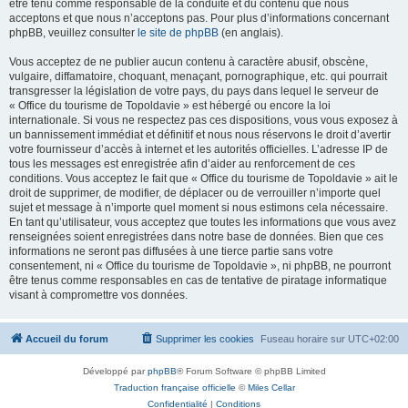
être tenu comme responsable de la conduite et du contenu que nous
acceptons et que nous n’acceptons pas. Pour plus d’informations concernant
phpBB, veuillez consulter
le site de phpBB
(en anglais).
Vous acceptez de ne publier aucun contenu à caractère abusif, obscène,
vulgaire, diffamatoire, choquant, menaçant, pornographique, etc. qui pourrait
transgresser la législation de votre pays, du pays dans lequel le serveur de
« Office du tourisme de Topoldavie » est hébergé ou encore la loi
internationale. Si vous ne respectez pas ces dispositions, vous vous exposez à
un bannissement immédiat et définitif et nous nous réservons le droit d’avertir
votre fournisseur d’accès à internet et les autorités officielles. L’adresse IP de
tous les messages est enregistrée afin d’aider au renforcement de ces
conditions. Vous acceptez le fait que « Office du tourisme de Topoldavie » ait le
droit de supprimer, de modifier, de déplacer ou de verrouiller n’importe quel
sujet et message à n’importe quel moment si nous estimons cela nécessaire.
En tant qu’utilisateur, vous acceptez que toutes les informations que vous avez
renseignées soient enregistrées dans notre base de données. Bien que ces
informations ne seront pas diffusées à une tierce partie sans votre
consentement, ni « Office du tourisme de Topoldavie », ni phpBB, ne pourront
être tenus comme responsables en cas de tentative de piratage informatique
visant à compromettre vos données.
Accueil du forum
Supprimer les cookies
Fuseau horaire sur
UTC+02:00
Développé par
phpBB
® Forum Software © phpBB Limited
Traduction française officielle
©
Miles Cellar
Confidentialité
|
Conditions