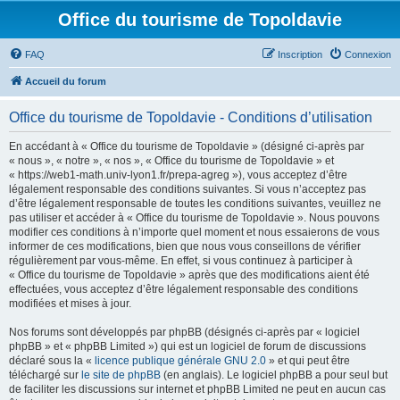
Office du tourisme de Topoldavie
FAQ
Inscription
Connexion
Accueil du forum
Office du tourisme de Topoldavie - Conditions d’utilisation
En accédant à « Office du tourisme de Topoldavie » (désigné ci-après par
« nous », « notre », « nos », « Office du tourisme de Topoldavie » et
« https://web1-math.univ-lyon1.fr/prepa-agreg »), vous acceptez d’être
légalement responsable des conditions suivantes. Si vous n’acceptez pas
d’être légalement responsable de toutes les conditions suivantes, veuillez ne
pas utiliser et accéder à « Office du tourisme de Topoldavie ». Nous pouvons
modifier ces conditions à n’importe quel moment et nous essaierons de vous
informer de ces modifications, bien que nous vous conseillons de vérifier
régulièrement par vous-même. En effet, si vous continuez à participer à
« Office du tourisme de Topoldavie » après que des modifications aient été
effectuées, vous acceptez d’être légalement responsable des conditions
modifiées et mises à jour.
Nos forums sont développés par phpBB (désignés ci-après par « logiciel
phpBB » et « phpBB Limited ») qui est un logiciel de forum de discussions
déclaré sous la «
licence publique générale GNU 2.0
» et qui peut être
téléchargé sur
le site de phpBB
(en anglais). Le logiciel phpBB a pour seul but
de faciliter les discussions sur internet et phpBB Limited ne peut en aucun cas