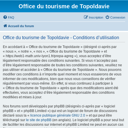
Office du tourisme de Topoldavie
FAQ
Inscription
Connexion
Accueil du forum
Office du tourisme de Topoldavie - Conditions d’utilisation
En accédant à « Office du tourisme de Topoldavie » (désigné ci-après par
« nous », « notre », « nos », « Office du tourisme de Topoldavie » et
« https://web1-math.univ-lyon1.fr/prepa-agreg »), vous acceptez d’être
légalement responsable des conditions suivantes. Si vous n’acceptez pas
d’être légalement responsable de toutes les conditions suivantes, veuillez ne
pas utiliser et accéder à « Office du tourisme de Topoldavie ». Nous pouvons
modifier ces conditions à n’importe quel moment et nous essaierons de vous
informer de ces modifications, bien que nous vous conseillons de vérifier
régulièrement par vous-même. En effet, si vous continuez à participer à
« Office du tourisme de Topoldavie » après que des modifications aient été
effectuées, vous acceptez d’être légalement responsable des conditions
modifiées et mises à jour.
Nos forums sont développés par phpBB (désignés ci-après par « logiciel
phpBB » et « phpBB Limited ») qui est un logiciel de forum de discussions
déclaré sous la «
licence publique générale GNU 2.0
» et qui peut être
téléchargé sur
le site de phpBB
(en anglais). Le logiciel phpBB a pour seul but
de faciliter les discussions sur internet et phpBB Limited ne peut en aucun cas