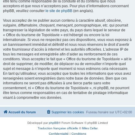
être tenu comme responsable de la conduite et du contenu que nous
acceptons et que nous n’acceptons pas. Pour plus d’informations concernant
phpBB, veuillez consulter
le site de phpBB
(en anglais).
Vous acceptez de ne publier aucun contenu à caractère abusif, obscène,
vulgaire, diffamatoire, choquant, menaçant, pornographique, etc. qui pourrait
transgresser la législation de votre pays, du pays dans lequel le serveur de
« Office du tourisme de Topoldavie » est hébergé ou encore la loi
internationale. Si vous ne respectez pas ces dispositions, vous vous exposez à
un bannissement immédiat et définitif et nous nous réservons le droit d’avertir
votre fournisseur d’accès à internet et les autorités officielles. L’adresse IP de
tous les messages est enregistrée afin d’aider au renforcement de ces
conditions. Vous acceptez le fait que « Office du tourisme de Topoldavie » ait le
droit de supprimer, de modifier, de déplacer ou de verrouiller n’importe quel
sujet et message à n’importe quel moment si nous estimons cela nécessaire.
En tant qu’utilisateur, vous acceptez que toutes les informations que vous avez
renseignées soient enregistrées dans notre base de données. Bien que ces
informations ne seront pas diffusées à une tierce partie sans votre
consentement, ni « Office du tourisme de Topoldavie », ni phpBB, ne pourront
être tenus comme responsables en cas de tentative de piratage informatique
visant à compromettre vos données.
Accueil du forum
Supprimer les cookies
Fuseau horaire sur
UTC+02:00
Développé par
phpBB
® Forum Software © phpBB Limited
Traduction française officielle
©
Miles Cellar
Confidentialité
|
Conditions