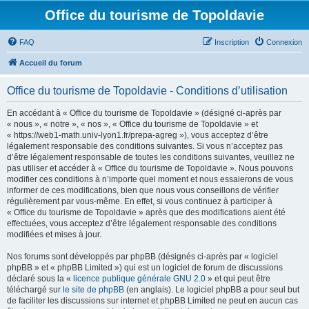
Office du tourisme de Topoldavie
FAQ
Inscription
Connexion
Accueil du forum
Office du tourisme de Topoldavie - Conditions d’utilisation
En accédant à « Office du tourisme de Topoldavie » (désigné ci-après par
« nous », « notre », « nos », « Office du tourisme de Topoldavie » et
« https://web1-math.univ-lyon1.fr/prepa-agreg »), vous acceptez d’être
légalement responsable des conditions suivantes. Si vous n’acceptez pas
d’être légalement responsable de toutes les conditions suivantes, veuillez ne
pas utiliser et accéder à « Office du tourisme de Topoldavie ». Nous pouvons
modifier ces conditions à n’importe quel moment et nous essaierons de vous
informer de ces modifications, bien que nous vous conseillons de vérifier
régulièrement par vous-même. En effet, si vous continuez à participer à
« Office du tourisme de Topoldavie » après que des modifications aient été
effectuées, vous acceptez d’être légalement responsable des conditions
modifiées et mises à jour.
Nos forums sont développés par phpBB (désignés ci-après par « logiciel
phpBB » et « phpBB Limited ») qui est un logiciel de forum de discussions
déclaré sous la «
licence publique générale GNU 2.0
» et qui peut être
téléchargé sur
le site de phpBB
(en anglais). Le logiciel phpBB a pour seul but
de faciliter les discussions sur internet et phpBB Limited ne peut en aucun cas