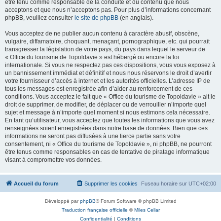
être tenu comme responsable de la conduite et du contenu que nous
acceptons et que nous n’acceptons pas. Pour plus d’informations concernant
phpBB, veuillez consulter
le site de phpBB
(en anglais).
Vous acceptez de ne publier aucun contenu à caractère abusif, obscène,
vulgaire, diffamatoire, choquant, menaçant, pornographique, etc. qui pourrait
transgresser la législation de votre pays, du pays dans lequel le serveur de
« Office du tourisme de Topoldavie » est hébergé ou encore la loi
internationale. Si vous ne respectez pas ces dispositions, vous vous exposez à
un bannissement immédiat et définitif et nous nous réservons le droit d’avertir
votre fournisseur d’accès à internet et les autorités officielles. L’adresse IP de
tous les messages est enregistrée afin d’aider au renforcement de ces
conditions. Vous acceptez le fait que « Office du tourisme de Topoldavie » ait le
droit de supprimer, de modifier, de déplacer ou de verrouiller n’importe quel
sujet et message à n’importe quel moment si nous estimons cela nécessaire.
En tant qu’utilisateur, vous acceptez que toutes les informations que vous avez
renseignées soient enregistrées dans notre base de données. Bien que ces
informations ne seront pas diffusées à une tierce partie sans votre
consentement, ni « Office du tourisme de Topoldavie », ni phpBB, ne pourront
être tenus comme responsables en cas de tentative de piratage informatique
visant à compromettre vos données.
Accueil du forum
Supprimer les cookies
Fuseau horaire sur
UTC+02:00
Développé par
phpBB
® Forum Software © phpBB Limited
Traduction française officielle
©
Miles Cellar
Confidentialité
|
Conditions