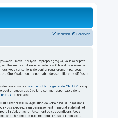
Inscription
Connexion
ttps://web1-math.univ-lyon1.fr/prepa-agreg »), vous acceptez
euillez ne pas utiliser et accéder à « Office du tourisme de
nous vous conseillons de vérifier régulièrement par vous-
ptez d’être légalement responsable des conditions modifiées et
ns déclaré sous la «
licence publique générale GNU 2.0
» et qui
ed ne peut en aucun cas être tenu comme responsable de la
de phpBB
(en anglais).
ait transgresser la législation de votre pays, du pays dans
vous vous exposez à un bannissement immédiat et définitif et
strée afin d’aider au renforcement de ces conditions. Vous
t et message à n’importe quel moment si nous estimons cela