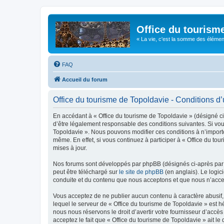
Office du tourism
« La vie, c'est la somme des éléments 
FAQ
Accueil du forum
Office du tourisme de Topoldavie - Conditions d’u
En accédant à « Office du tourisme de Topoldavie » (désigné ci-
d’être légalement responsable des conditions suivantes. Si vous
Topoldavie ». Nous pouvons modifier ces conditions à n’import
même. En effet, si vous continuez à participer à « Office du t
mises à jour.
Nos forums sont développés par phpBB (désignés ci-après par «
peut être téléchargé sur
le site de phpBB
(en anglais). Le logic
conduite et du contenu que nous acceptons et que nous n’acce
Vous acceptez de ne publier aucun contenu à caractère abusif, 
lequel le serveur de « Office du tourisme de Topoldavie » est h
nous nous réservons le droit d’avertir votre fournisseur d’accès
acceptez le fait que « Office du tourisme de Topoldavie » ait l