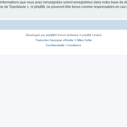
es informations que vous avez renseignées soient enregistrées dans notre base de 
isme de Topoldavie », ni phpBB, ne pourront être tenus comme responsables en cas 
Développé par
phpBB
® Forum Software © phpBB Limited
Traduction française officielle
©
Miles Cellar
Confidentialité
|
Conditions