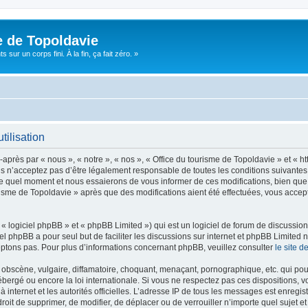
e de Topoldavie
sur un corps fini. À la fin, ça fait zéro. »
tilisation
après par « nous », « notre », « nos », « Office du tourisme de Topoldavie » et « h
 n’acceptez pas d’être légalement responsable de toutes les conditions suivantes, v
e quel moment et nous essaierons de vous informer de ces modifications, bien que 
ourisme de Topoldavie » après que des modifications aient été effectuées, vous acce
 logiciel phpBB » et « phpBB Limited ») qui est un logiciel de forum de discussio
iel phpBB a pour seul but de faciliter les discussions sur internet et phpBB Limit
ptons pas. Pour plus d’informations concernant phpBB, veuillez consulter
le site 
obscène, vulgaire, diffamatoire, choquant, menaçant, pornographique, etc. qui pourr
ébergé ou encore la loi internationale. Si vous ne respectez pas ces dispositions, 
 à internet et les autorités officielles. L’adresse IP de tous les messages est enregi
e droit de supprimer, de modifier, de déplacer ou de verrouiller n’importe quel suje