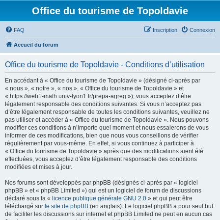
Office du tourisme de Topoldavie
FAQ
Inscription
Connexion
Accueil du forum
Office du tourisme de Topoldavie - Conditions d’utilisation
En accédant à « Office du tourisme de Topoldavie » (désigné ci-après par
« nous », « notre », « nos », « Office du tourisme de Topoldavie » et
« https://web1-math.univ-lyon1.fr/prepa-agreg »), vous acceptez d’être
légalement responsable des conditions suivantes. Si vous n’acceptez pas
d’être légalement responsable de toutes les conditions suivantes, veuillez ne
pas utiliser et accéder à « Office du tourisme de Topoldavie ». Nous pouvons
modifier ces conditions à n’importe quel moment et nous essaierons de vous
informer de ces modifications, bien que nous vous conseillons de vérifier
régulièrement par vous-même. En effet, si vous continuez à participer à
« Office du tourisme de Topoldavie » après que des modifications aient été
effectuées, vous acceptez d’être légalement responsable des conditions
modifiées et mises à jour.
Nos forums sont développés par phpBB (désignés ci-après par « logiciel
phpBB » et « phpBB Limited ») qui est un logiciel de forum de discussions
déclaré sous la «
licence publique générale GNU 2.0
» et qui peut être
téléchargé sur
le site de phpBB
(en anglais). Le logiciel phpBB a pour seul but
de faciliter les discussions sur internet et phpBB Limited ne peut en aucun cas