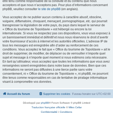
être tenu comme responsable de la conduite et du contenu que nous
acceptons et que nous n’acceptons pas. Pour plus d’informations concernant
phpBB, veuillez consulter
le site de phpBB
(en anglais).
Vous acceptez de ne publier aucun contenu à caractère abusif, obscène,
vulgaire, diffamatoire, choquant, menaçant, pornographique, etc. qui pourrait
transgresser la législation de votre pays, du pays dans lequel le serveur de
« Office du tourisme de Topoldavie » est hébergé ou encore la loi
internationale. Si vous ne respectez pas ces dispositions, vous vous exposez à
un bannissement immédiat et définitif et nous nous réservons le droit d’avertir
votre fournisseur d’accès à internet et les autorités officielles. L’adresse IP de
tous les messages est enregistrée afin d’aider au renforcement de ces
conditions. Vous acceptez le fait que « Office du tourisme de Topoldavie » ait le
droit de supprimer, de modifier, de déplacer ou de verrouiller n’importe quel
sujet et message à n’importe quel moment si nous estimons cela nécessaire.
En tant qu’utilisateur, vous acceptez que toutes les informations que vous avez
renseignées soient enregistrées dans notre base de données. Bien que ces
informations ne seront pas diffusées à une tierce partie sans votre
consentement, ni « Office du tourisme de Topoldavie », ni phpBB, ne pourront
être tenus comme responsables en cas de tentative de piratage informatique
visant à compromettre vos données.
Accueil du forum
Supprimer les cookies
Fuseau horaire sur
UTC+02:00
Développé par
phpBB
® Forum Software © phpBB Limited
Traduction française officielle
©
Miles Cellar
Confidentialité
|
Conditions