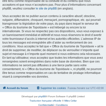
être tenu comme responsable de la conduite et du contenu que nous
acceptons et que nous n’acceptons pas. Pour plus d’informations concernant
phpBB, veuillez consulter
le site de phpBB
(en anglais).
Vous acceptez de ne publier aucun contenu à caractère abusif, obscène,
vulgaire, diffamatoire, choquant, menaçant, pornographique, etc. qui pourrait
transgresser la législation de votre pays, du pays dans lequel le serveur de
« Office du tourisme de Topoldavie » est hébergé ou encore la loi
internationale. Si vous ne respectez pas ces dispositions, vous vous exposez à
un bannissement immédiat et définitif et nous nous réservons le droit d’avertir
votre fournisseur d’accès à internet et les autorités officielles. L’adresse IP de
tous les messages est enregistrée afin d’aider au renforcement de ces
conditions. Vous acceptez le fait que « Office du tourisme de Topoldavie » ait le
droit de supprimer, de modifier, de déplacer ou de verrouiller n’importe quel
sujet et message à n’importe quel moment si nous estimons cela nécessaire.
En tant qu’utilisateur, vous acceptez que toutes les informations que vous avez
renseignées soient enregistrées dans notre base de données. Bien que ces
informations ne seront pas diffusées à une tierce partie sans votre
consentement, ni « Office du tourisme de Topoldavie », ni phpBB, ne pourront
être tenus comme responsables en cas de tentative de piratage informatique
visant à compromettre vos données.
Accueil du forum
Supprimer les cookies
Fuseau horaire sur
UTC+02:00
Développé par
phpBB
® Forum Software © phpBB Limited
Traduction française officielle
©
Miles Cellar
Confidentialité
|
Conditions