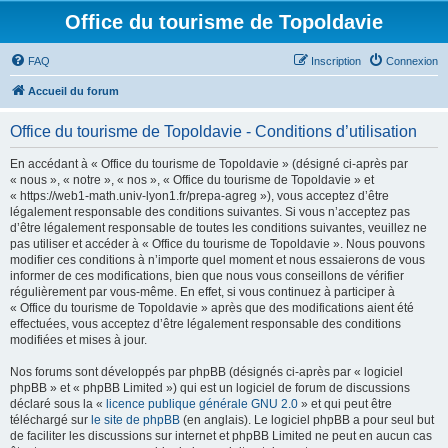
Office du tourisme de Topoldavie
FAQ
Inscription
Connexion
Accueil du forum
Office du tourisme de Topoldavie - Conditions d’utilisation
En accédant à « Office du tourisme de Topoldavie » (désigné ci-après par
« nous », « notre », « nos », « Office du tourisme de Topoldavie » et
« https://web1-math.univ-lyon1.fr/prepa-agreg »), vous acceptez d’être
légalement responsable des conditions suivantes. Si vous n’acceptez pas
d’être légalement responsable de toutes les conditions suivantes, veuillez ne
pas utiliser et accéder à « Office du tourisme de Topoldavie ». Nous pouvons
modifier ces conditions à n’importe quel moment et nous essaierons de vous
informer de ces modifications, bien que nous vous conseillons de vérifier
régulièrement par vous-même. En effet, si vous continuez à participer à
« Office du tourisme de Topoldavie » après que des modifications aient été
effectuées, vous acceptez d’être légalement responsable des conditions
modifiées et mises à jour.
Nos forums sont développés par phpBB (désignés ci-après par « logiciel
phpBB » et « phpBB Limited ») qui est un logiciel de forum de discussions
déclaré sous la «
licence publique générale GNU 2.0
» et qui peut être
téléchargé sur
le site de phpBB
(en anglais). Le logiciel phpBB a pour seul but
de faciliter les discussions sur internet et phpBB Limited ne peut en aucun cas