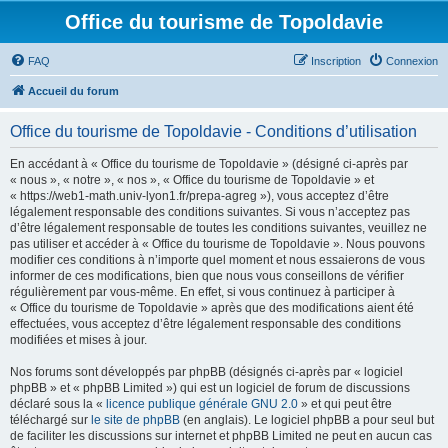
Office du tourisme de Topoldavie
FAQ
Inscription
Connexion
Accueil du forum
Office du tourisme de Topoldavie - Conditions d’utilisation
En accédant à « Office du tourisme de Topoldavie » (désigné ci-après par
« nous », « notre », « nos », « Office du tourisme de Topoldavie » et
« https://web1-math.univ-lyon1.fr/prepa-agreg »), vous acceptez d’être
légalement responsable des conditions suivantes. Si vous n’acceptez pas
d’être légalement responsable de toutes les conditions suivantes, veuillez ne
pas utiliser et accéder à « Office du tourisme de Topoldavie ». Nous pouvons
modifier ces conditions à n’importe quel moment et nous essaierons de vous
informer de ces modifications, bien que nous vous conseillons de vérifier
régulièrement par vous-même. En effet, si vous continuez à participer à
« Office du tourisme de Topoldavie » après que des modifications aient été
effectuées, vous acceptez d’être légalement responsable des conditions
modifiées et mises à jour.
Nos forums sont développés par phpBB (désignés ci-après par « logiciel
phpBB » et « phpBB Limited ») qui est un logiciel de forum de discussions
déclaré sous la «
licence publique générale GNU 2.0
» et qui peut être
téléchargé sur
le site de phpBB
(en anglais). Le logiciel phpBB a pour seul but
de faciliter les discussions sur internet et phpBB Limited ne peut en aucun cas