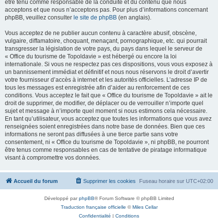
être tenu comme responsable de la conduite et du contenu que nous
acceptons et que nous n’acceptons pas. Pour plus d’informations concernant
phpBB, veuillez consulter
le site de phpBB
(en anglais).
Vous acceptez de ne publier aucun contenu à caractère abusif, obscène,
vulgaire, diffamatoire, choquant, menaçant, pornographique, etc. qui pourrait
transgresser la législation de votre pays, du pays dans lequel le serveur de
« Office du tourisme de Topoldavie » est hébergé ou encore la loi
internationale. Si vous ne respectez pas ces dispositions, vous vous exposez à
un bannissement immédiat et définitif et nous nous réservons le droit d’avertir
votre fournisseur d’accès à internet et les autorités officielles. L’adresse IP de
tous les messages est enregistrée afin d’aider au renforcement de ces
conditions. Vous acceptez le fait que « Office du tourisme de Topoldavie » ait le
droit de supprimer, de modifier, de déplacer ou de verrouiller n’importe quel
sujet et message à n’importe quel moment si nous estimons cela nécessaire.
En tant qu’utilisateur, vous acceptez que toutes les informations que vous avez
renseignées soient enregistrées dans notre base de données. Bien que ces
informations ne seront pas diffusées à une tierce partie sans votre
consentement, ni « Office du tourisme de Topoldavie », ni phpBB, ne pourront
être tenus comme responsables en cas de tentative de piratage informatique
visant à compromettre vos données.
Accueil du forum
Supprimer les cookies
Fuseau horaire sur
UTC+02:00
Développé par
phpBB
® Forum Software © phpBB Limited
Traduction française officielle
©
Miles Cellar
Confidentialité
|
Conditions