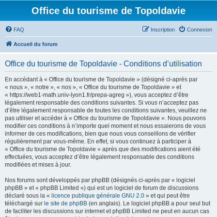
Office du tourisme de Topoldavie
FAQ
Inscription
Connexion
Accueil du forum
Office du tourisme de Topoldavie - Conditions d’utilisation
En accédant à « Office du tourisme de Topoldavie » (désigné ci-après par
« nous », « notre », « nos », « Office du tourisme de Topoldavie » et
« https://web1-math.univ-lyon1.fr/prepa-agreg »), vous acceptez d’être
légalement responsable des conditions suivantes. Si vous n’acceptez pas
d’être légalement responsable de toutes les conditions suivantes, veuillez ne
pas utiliser et accéder à « Office du tourisme de Topoldavie ». Nous pouvons
modifier ces conditions à n’importe quel moment et nous essaierons de vous
informer de ces modifications, bien que nous vous conseillons de vérifier
régulièrement par vous-même. En effet, si vous continuez à participer à
« Office du tourisme de Topoldavie » après que des modifications aient été
effectuées, vous acceptez d’être légalement responsable des conditions
modifiées et mises à jour.
Nos forums sont développés par phpBB (désignés ci-après par « logiciel
phpBB » et « phpBB Limited ») qui est un logiciel de forum de discussions
déclaré sous la «
licence publique générale GNU 2.0
» et qui peut être
téléchargé sur
le site de phpBB
(en anglais). Le logiciel phpBB a pour seul but
de faciliter les discussions sur internet et phpBB Limited ne peut en aucun cas