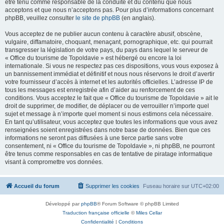
être tenu comme responsable de la conduite et du contenu que nous
acceptons et que nous n’acceptons pas. Pour plus d’informations concernant
phpBB, veuillez consulter
le site de phpBB
(en anglais).
Vous acceptez de ne publier aucun contenu à caractère abusif, obscène,
vulgaire, diffamatoire, choquant, menaçant, pornographique, etc. qui pourrait
transgresser la législation de votre pays, du pays dans lequel le serveur de
« Office du tourisme de Topoldavie » est hébergé ou encore la loi
internationale. Si vous ne respectez pas ces dispositions, vous vous exposez à
un bannissement immédiat et définitif et nous nous réservons le droit d’avertir
votre fournisseur d’accès à internet et les autorités officielles. L’adresse IP de
tous les messages est enregistrée afin d’aider au renforcement de ces
conditions. Vous acceptez le fait que « Office du tourisme de Topoldavie » ait le
droit de supprimer, de modifier, de déplacer ou de verrouiller n’importe quel
sujet et message à n’importe quel moment si nous estimons cela nécessaire.
En tant qu’utilisateur, vous acceptez que toutes les informations que vous avez
renseignées soient enregistrées dans notre base de données. Bien que ces
informations ne seront pas diffusées à une tierce partie sans votre
consentement, ni « Office du tourisme de Topoldavie », ni phpBB, ne pourront
être tenus comme responsables en cas de tentative de piratage informatique
visant à compromettre vos données.
Accueil du forum
Supprimer les cookies
Fuseau horaire sur
UTC+02:00
Développé par
phpBB
® Forum Software © phpBB Limited
Traduction française officielle
©
Miles Cellar
Confidentialité
|
Conditions