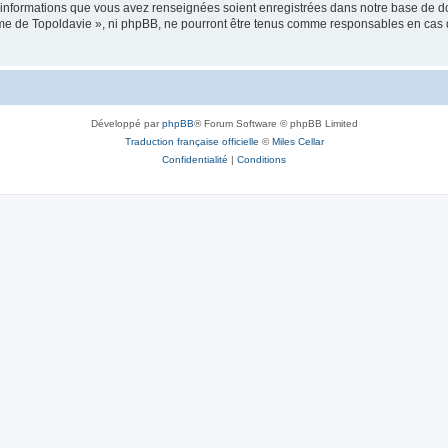
es informations que vous avez renseignées soient enregistrées dans notre base de 
isme de Topoldavie », ni phpBB, ne pourront être tenus comme responsables en cas 
Développé par
phpBB
® Forum Software © phpBB Limited
Traduction française officielle
©
Miles Cellar
Confidentialité
|
Conditions