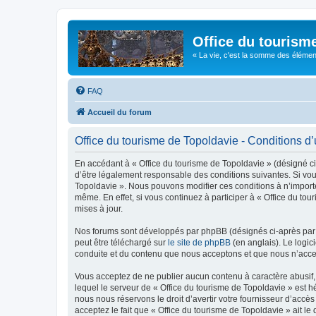
Office du tourism
« La vie, c'est la somme des éléments 
FAQ
Accueil du forum
Office du tourisme de Topoldavie - Conditions d’u
En accédant à « Office du tourisme de Topoldavie » (désigné ci-
d’être légalement responsable des conditions suivantes. Si vous
Topoldavie ». Nous pouvons modifier ces conditions à n’import
même. En effet, si vous continuez à participer à « Office du t
mises à jour.
Nos forums sont développés par phpBB (désignés ci-après par «
peut être téléchargé sur
le site de phpBB
(en anglais). Le logic
conduite et du contenu que nous acceptons et que nous n’acce
Vous acceptez de ne publier aucun contenu à caractère abusif, 
lequel le serveur de « Office du tourisme de Topoldavie » est h
nous nous réservons le droit d’avertir votre fournisseur d’accès
acceptez le fait que « Office du tourisme de Topoldavie » ait l