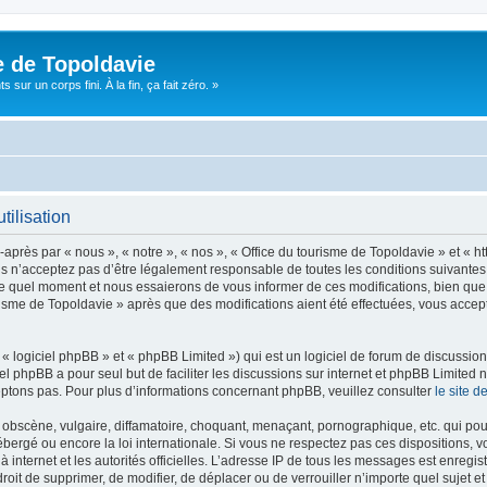
e de Topoldavie
sur un corps fini. À la fin, ça fait zéro. »
tilisation
après par « nous », « notre », « nos », « Office du tourisme de Topoldavie » et « h
 n’acceptez pas d’être légalement responsable de toutes les conditions suivantes, v
e quel moment et nous essaierons de vous informer de ces modifications, bien que 
ourisme de Topoldavie » après que des modifications aient été effectuées, vous acce
 logiciel phpBB » et « phpBB Limited ») qui est un logiciel de forum de discussio
iel phpBB a pour seul but de faciliter les discussions sur internet et phpBB Limit
ptons pas. Pour plus d’informations concernant phpBB, veuillez consulter
le site 
obscène, vulgaire, diffamatoire, choquant, menaçant, pornographique, etc. qui pourr
ébergé ou encore la loi internationale. Si vous ne respectez pas ces dispositions, 
 à internet et les autorités officielles. L’adresse IP de tous les messages est enregi
e droit de supprimer, de modifier, de déplacer ou de verrouiller n’importe quel suje