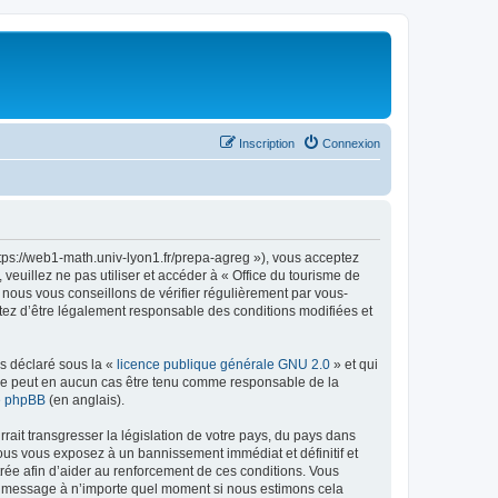
Inscription
Connexion
ttps://web1-math.univ-lyon1.fr/prepa-agreg »), vous acceptez
euillez ne pas utiliser et accéder à « Office du tourisme de
nous vous conseillons de vérifier régulièrement par vous-
ptez d’être légalement responsable des conditions modifiées et
ns déclaré sous la «
licence publique générale GNU 2.0
» et qui
ed ne peut en aucun cas être tenu comme responsable de la
de phpBB
(en anglais).
ait transgresser la législation de votre pays, du pays dans
vous vous exposez à un bannissement immédiat et définitif et
strée afin d’aider au renforcement de ces conditions. Vous
t et message à n’importe quel moment si nous estimons cela