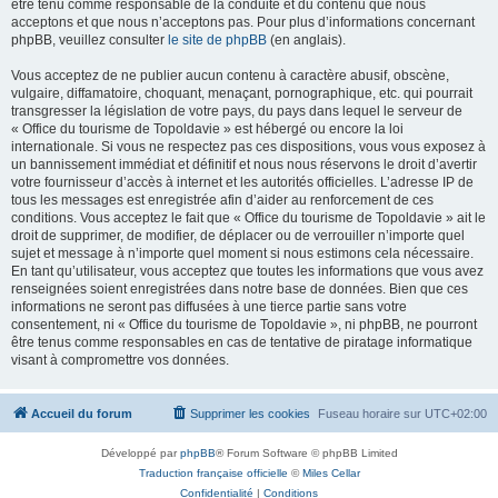
être tenu comme responsable de la conduite et du contenu que nous
acceptons et que nous n’acceptons pas. Pour plus d’informations concernant
phpBB, veuillez consulter
le site de phpBB
(en anglais).
Vous acceptez de ne publier aucun contenu à caractère abusif, obscène,
vulgaire, diffamatoire, choquant, menaçant, pornographique, etc. qui pourrait
transgresser la législation de votre pays, du pays dans lequel le serveur de
« Office du tourisme de Topoldavie » est hébergé ou encore la loi
internationale. Si vous ne respectez pas ces dispositions, vous vous exposez à
un bannissement immédiat et définitif et nous nous réservons le droit d’avertir
votre fournisseur d’accès à internet et les autorités officielles. L’adresse IP de
tous les messages est enregistrée afin d’aider au renforcement de ces
conditions. Vous acceptez le fait que « Office du tourisme de Topoldavie » ait le
droit de supprimer, de modifier, de déplacer ou de verrouiller n’importe quel
sujet et message à n’importe quel moment si nous estimons cela nécessaire.
En tant qu’utilisateur, vous acceptez que toutes les informations que vous avez
renseignées soient enregistrées dans notre base de données. Bien que ces
informations ne seront pas diffusées à une tierce partie sans votre
consentement, ni « Office du tourisme de Topoldavie », ni phpBB, ne pourront
être tenus comme responsables en cas de tentative de piratage informatique
visant à compromettre vos données.
Accueil du forum
Supprimer les cookies
Fuseau horaire sur
UTC+02:00
Développé par
phpBB
® Forum Software © phpBB Limited
Traduction française officielle
©
Miles Cellar
Confidentialité
|
Conditions