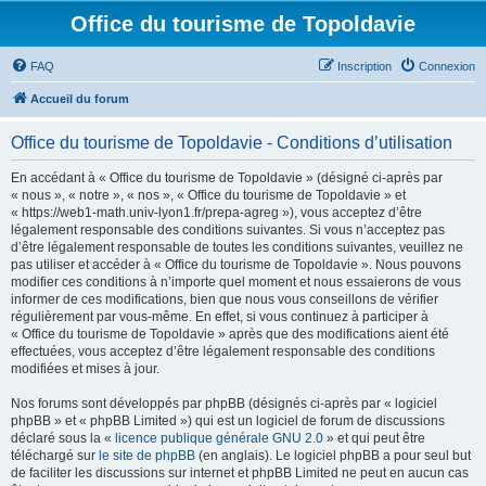
Office du tourisme de Topoldavie
FAQ
Inscription
Connexion
Accueil du forum
Office du tourisme de Topoldavie - Conditions d’utilisation
En accédant à « Office du tourisme de Topoldavie » (désigné ci-après par
« nous », « notre », « nos », « Office du tourisme de Topoldavie » et
« https://web1-math.univ-lyon1.fr/prepa-agreg »), vous acceptez d’être
légalement responsable des conditions suivantes. Si vous n’acceptez pas
d’être légalement responsable de toutes les conditions suivantes, veuillez ne
pas utiliser et accéder à « Office du tourisme de Topoldavie ». Nous pouvons
modifier ces conditions à n’importe quel moment et nous essaierons de vous
informer de ces modifications, bien que nous vous conseillons de vérifier
régulièrement par vous-même. En effet, si vous continuez à participer à
« Office du tourisme de Topoldavie » après que des modifications aient été
effectuées, vous acceptez d’être légalement responsable des conditions
modifiées et mises à jour.
Nos forums sont développés par phpBB (désignés ci-après par « logiciel
phpBB » et « phpBB Limited ») qui est un logiciel de forum de discussions
déclaré sous la «
licence publique générale GNU 2.0
» et qui peut être
téléchargé sur
le site de phpBB
(en anglais). Le logiciel phpBB a pour seul but
de faciliter les discussions sur internet et phpBB Limited ne peut en aucun cas